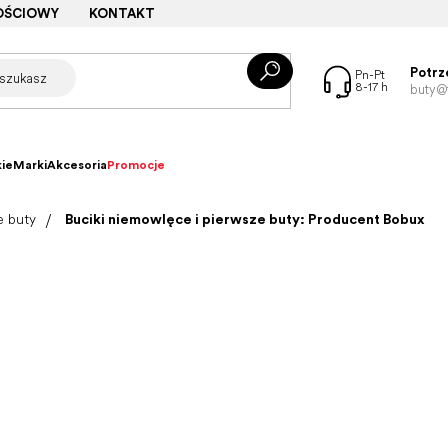
OŚCIOWY
KONTAKT
Potrz
buty@f
ie
Marki
Akcesoria
Promocje
e buty
Buciki niemowlęce i pierwsze buty: Producent Bobux