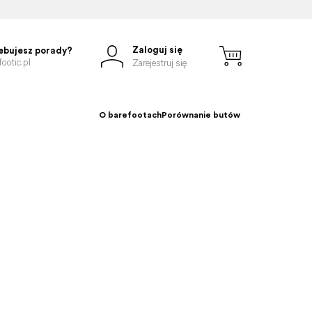
Zaloguj się
ebujesz porady?
ootic.pl
Zarejestruj się
O barefootach
Porównanie butów