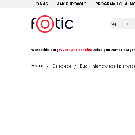
Przejść
O NAS
JAK KUPOWAĆ
PROGRAM LOJALN
do
treści
Wszystkie buty
Wyprawka szkolna
Dziecięce
Damskie
Męsk
Home
Dziecięce
Buciki niemowlęce i pierwsz