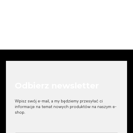
S
t
o
p
k
Odbierz newsletter
a
Wpisz swój e-mail, a my będziemy przesyłać ci
informacje na temat nowych produktów na naszym e-
shop.