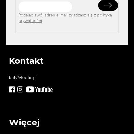
Podając swój adres e-mail zgadzasz się z
polityką
prywatności
.
Kontakt
buty
@
footic.pl
Więcej