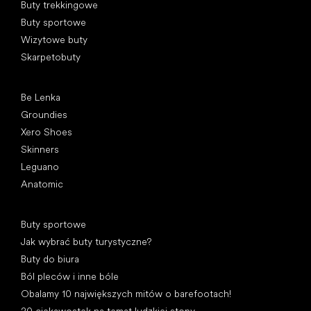
Buty trekkingowe
Buty sportowe
Wizytowe buty
Skarpetobuty
Popularne marki
Be Lenka
Groundies
Xero Shoes
Skinners
Leguano
Anatomic
Artykuły
Buty sportowe
Jak wybrać buty turystyczne?
Buty do biura
Ból pleców i inne bóle
Obalamy 10 największych mitów o barefootach!
20 ciekawostek na temat ludzkiej stopy