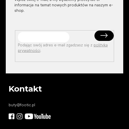
informacje na temat nowych produktów na naszym e-
shop.
Podając swój adres e-mail zgadzasz się z
polityką
prywatności
.
Kontakt
buty
@
footic.pl