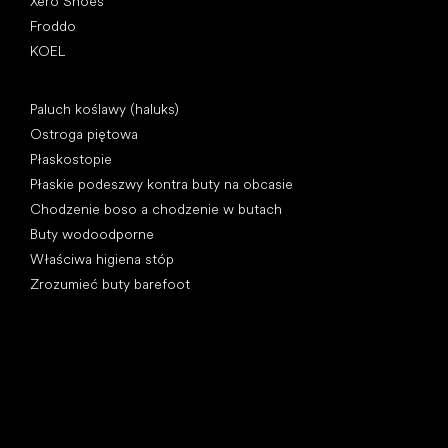
Xero Shoes
Froddo
KOEL
Artykuły
Paluch koślawy (haluks)
Ostroga piętowa
Płaskostopie
Płaskie podeszwy kontra buty na obcasie
Chodzenie boso a chodzenie w butach
Buty wodoodporne
Właściwa higiena stóp
Zrozumieć buty barefoot
Kategorie specjalne