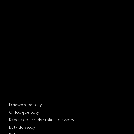
Little Shoes s.r.o.
U Vodárny 1506
397 01 Písek, Czechy
REGON: 07715773, NIP: CZ07715773
Kategorie specjalne
Dziewczęce buty
Chłopięce buty
Kapcie do przedszkola i do szkoły
Buty do wody