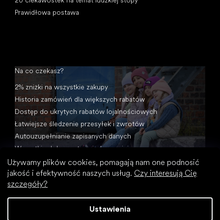
Prawidłowa postawa
Na co czekasz?
2% zniżki na wszystkie zakupy
Historia zamówień dla większych rabatów
Dostęp do ukrytych rabatów lojalnościowych
Łatwiejsze śledzenie przesyłek i zwrotów
Autouzupełnianie zapisanych danych
Wszystkie dokumenty w jednym miejscu
Używamy plików cookies, pomagają nam one podnosić
jakość i efektywność naszych usług.
Czy interesują Cię
szczegóły?
Ustawienia
Opracował Shoptet