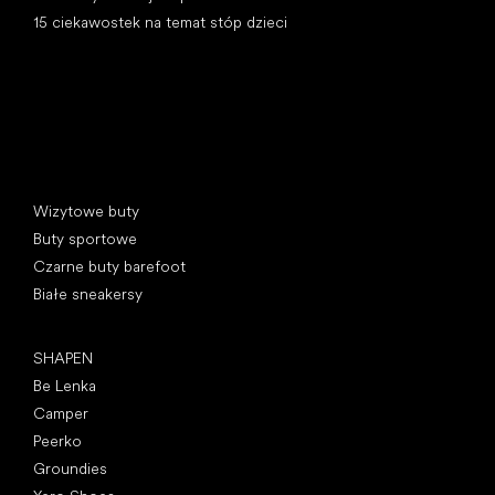
15 ciekawostek na temat stóp dzieci
Kategorie specjalne
Wizytowe buty
Buty sportowe
Czarne buty barefoot
Białe sneakersy
Popularne marki
SHAPEN
Be Lenka
Camper
Peerko
Groundies