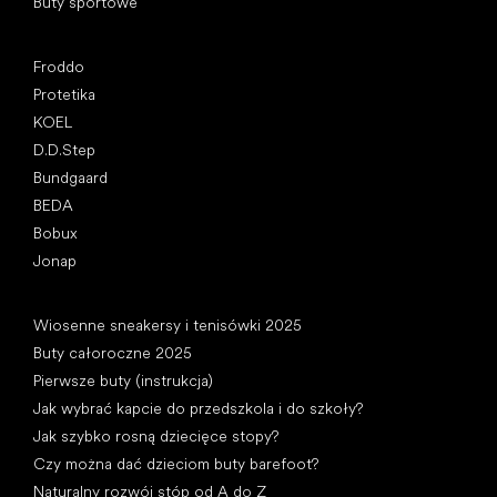
Buty sportowe
Popularne marki
Froddo
Protetika
KOEL
D.D.Step
Bundgaard
BEDA
Bobux
Jonap
Artykuły
Wiosenne sneakersy i tenisówki 2025
Buty całoroczne 2025
Pierwsze buty (instrukcja)
Jak wybrać kapcie do przedszkola i do szkoły?
Jak szybko rosną dziecięce stopy?
Czy można dać dzieciom buty barefoot?
Naturalny rozwój stóp od A do Z