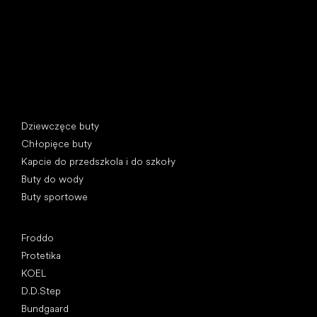
REGON: 07715773, NIP: CZ07715773
Kategorie specjalne
Dziewczęce buty
Chłopięce buty
Kapcie do przedszkola i do szkoły
Buty do wody
Buty sportowe
Popularne marki
Froddo
Protetika
KOEL
D.D.Step
Bundgaard