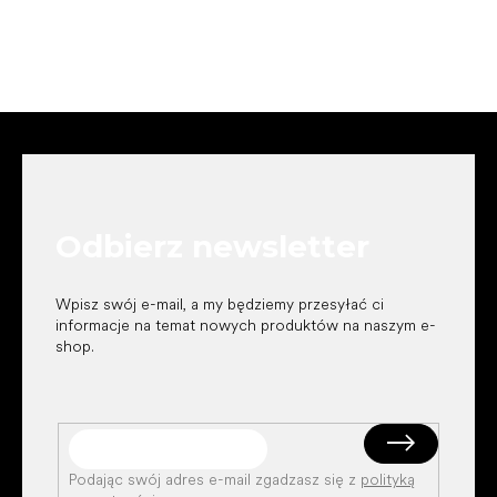
S
t
o
p
k
Odbierz newsletter
a
Wpisz swój e-mail, a my będziemy przesyłać ci
informacje na temat nowych produktów na naszym e-
shop.
Podając swój adres e-mail zgadzasz się z
polityką