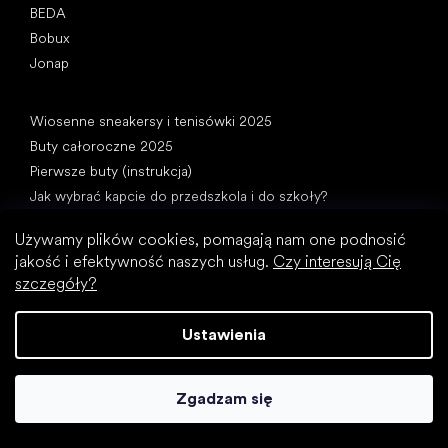
BEDA
Bobux
Jonap
Artykuły
Wiosenne sneakersy i tenisówki 2025
Buty całoroczne 2025
Pierwsze buty (instrukcja)
Jak wybrać kapcie do przedszkola i do szkoły?
Jak szybko rosną dziecięce stopy?
Używamy plików cookies, pomagają nam one podnosić
Czy można dać dzieciom buty barefoot?
jakość i efektywność naszych usług.
Czy interesują Cię
Naturalny rozwój stóp od A do Z
szczegóły?
15 ciekawostek na temat stóp dzieci
Ustawienia
Zgadzam się
Kategorie specjalne