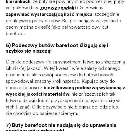
kierunkach
, że buty nie powinny mieć podniesionej pięty
ani palców (tzw.
zerowy spadek
) i że powinny
zapewniać wystarczającą ilość miejsca
, szczególnie
do aktywnej pracy palców. But posiadający wszystkie te
cechy można określić jako pełnowartościowy but
barefoot.
6) Podeszwy butów barefoot ślizgają się i
szybko się niszczą!
Cienkie podeszwy nie są synonimem łatwego zniszczenia
lub niskiej jakości. W tej kwestii wiele zależy od danego
producenta, ale rozwój podeszew do butów bosych
spowodował znaczny krok naprzód. Kupując buty do
chodzenia boso z
bieżnikowaną podeszwą wykonaną z
wysokiej jakości materiałów
, nie zniszczysz ich tak
łatwo a dzięgi dobrej przyczepności nie będziesz się w
nich ślizgać. O ile oczywiście nie biegasz po lodzie lub
nie chodzisz po papierze ściernym.
7) Buty barefoot nie nadają się do uprawiania
sportów ani wędrówek!