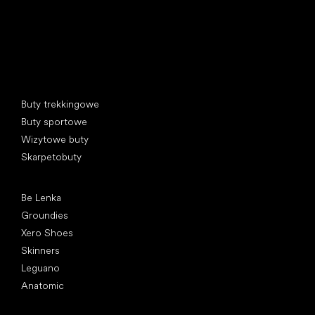
Kategorie specjalne
Buty trekkingowe
Buty sportowe
Wizytowe buty
Skarpetobuty
Popularne marki
Be Lenka
Groundies
Xero Shoes
Skinners
Leguano
Anatomic
Artykuły