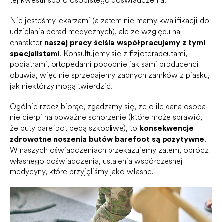
tej kwestii sporo osobistego doświadczenia.
Nie jesteśmy lekarzami (a zatem nie mamy kwalifikacji do
udzielania porad medycznych), ale ze względu na
charakter
naszej pracy ściśle współpracujemy z tymi
specjalistami
. Konsultujemy się z fizjoterapeutami,
podiatrami, ortopedami podobnie jak sami producenci
obuwia, więc nie sprzedajemy żadnych zamków z piasku,
jak niektórzy mogą twierdzić.
Ogólnie rzecz biorąc, zgadzamy się, że o ile dana osoba
nie cierpi na poważne schorzenie (które może sprawić,
że buty barefoot będą szkodliwe), to
konsekwencje
zdrowotne noszenia butów barefoot są pozytywne
!
W naszych oświadczeniach przekazujemy zatem, oprócz
własnego doświadczenia, ustalenia współczesnej
medycyny, które przyjęliśmy jako własne.