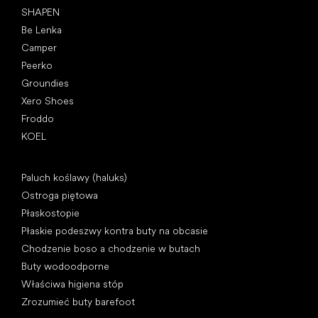
SHAPEN
Be Lenka
Camper
Peerko
Groundies
Xero Shoes
Froddo
KOEL
Artykuły
Paluch koślawy (haluks)
Ostroga piętowa
Płaskostopie
Płaskie podeszwy kontra buty na obcasie
Chodzenie boso a chodzenie w butach
Buty wodoodporne
Właściwa higiena stóp
Zrozumieć buty barefoot