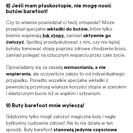
8) Jeśli mam płaskostopie, nie mogę nosić
butów barefoot!
Czy to właśnie powiedział ci twój ortopeda? Może
przepisał specjalne
wkładki do butów
, które tylko
biernie wspierają
łuk stopy
, zamiast
aktywnie go
ćwiczyć
. Spróbuj przedyskutować z nim, czy nie lepiej
byłoby trenować stopę poprzez zdrowe chodzenie boso,
zamiast polegać na sztucznym wsparciu przez całe życie.
Opowiadamy się za zasadą
wzmacniania, a nie
wspierania
, ale oczywiście zależy to od indywidualnego
przypadku. Ponadto wszelkie specjalne wkładki z
pewnością przyniosą większe korzyści stopie w szerokim
i elastycznym bucie niż w wąskim i sztywnym.
9) Buty barefoot mnie wyleczą!
Gdybyśmy tylko mogli założyć magiczne buty i nagle
bylibyśmy cudownie zdrowi! Ale to nie działa w ten
sposób. Buty barefoot
stanowią jedynie częściowe