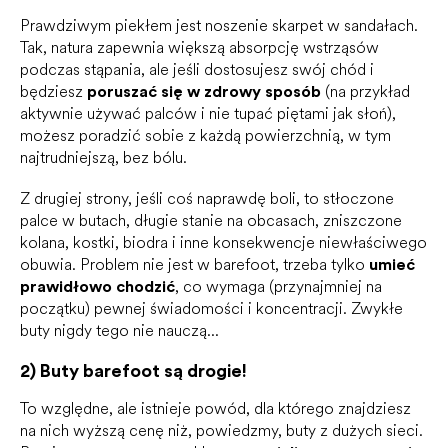
Prawdziwym piekłem jest noszenie skarpet w sandałach.
Tak, natura zapewnia większą absorpcję wstrząsów
podczas stąpania, ale jeśli dostosujesz swój chód i
będziesz
poruszać się w zdrowy sposób
(na przykład
aktywnie używać palców i nie tupać piętami jak słoń),
możesz poradzić sobie z każdą powierzchnią, w tym
najtrudniejszą, bez bólu.
Z drugiej strony, jeśli coś naprawdę boli, to stłoczone
palce w butach, długie stanie na obcasach, zniszczone
kolana, kostki, biodra i inne konsekwencje niewłaściwego
obuwia. Problem nie jest w barefoot, trzeba tylko
umieć
prawidłowo chodzić
, co wymaga (przynajmniej na
początku) pewnej świadomości i koncentracji. Zwykłe
buty nigdy tego nie nauczą...
2) Buty barefoot są drogie!
To względne, ale istnieje powód, dla którego znajdziesz
na nich wyższą cenę niż, powiedzmy, buty z dużych sieci.