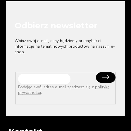
o
p
k
Odbierz newsletter
a
Wpisz swój e-mail, a my będziemy przesyłać ci
informacje na temat nowych produktów na naszym e-
shop.
Podając swój adres e-mail zgadzasz się z
polityką
prywatności
.