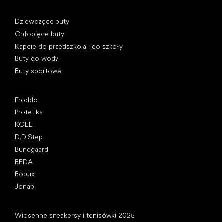
Kategorie specjalne
Dziewczęce buty
Chłopięce buty
Kapcie do przedszkola i do szkoły
Buty do wody
Buty sportowe
Popularne marki
Froddo
Protetika
KOEL
D.D.Step
Bundgaard
BEDA
Bobux
Jonap
Artykuły
Wiosenne sneakersy i tenisówki 2025