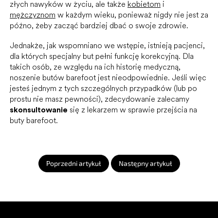
złych nawyków w życiu, ale także
kobietom
i
mężczyznom
w każdym wieku, ponieważ nigdy nie jest za
późno, żeby zacząć bardziej dbać o swoje zdrowie.
Jednakże, jak wspomniano we wstępie, istnieją pacjenci,
dla których specjalny but pełni funkcję korekcyjną. Dla
takich osób, ze względu na ich historię medyczną,
noszenie butów barefoot jest nieodpowiednie. Jeśli więc
jesteś jednym z tych szczególnych przypadków (lub po
prostu nie masz pewności), zdecydowanie zalecamy
skonsultowanie
się z lekarzem w sprawie przejścia na
buty barefoot.
Poprzedni artykuł
Następny artykuł
S
t