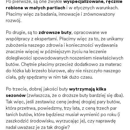
Po pierwsze, są one zwykle
wyspecjalizowane, ręcznie
robione w małych partiach
i w etycznych warunkach.
Płacimy więc za badania, innowacje i zrównoważony
rozwój.
Po drugie, są to
zdrowsze buty
, opracowane we
współpracy z ekspertami. Płacimy więc za to, że unikamy
zubożenia naszego zdrowia i konieczności wydawania
znacznie więcej w późniejszym życiu na leczenie
dolegliwości spowodowanych noszeniem niewłaściwych
butów. Chętnie płacimy przecież dodatkowo za materac
do łóżka lub krzesło biurowe, aby nie niszczyło naszego
ciała, gdy spędzamy w nim tak dużo czasu.
Po trzecie, dobrej jakości buty
wytrzymają kilka
sezonów
(zwłaszcza, że o droższe buty bardziej się dba).
Tak więc, jeśli zestawisz cenę jednej drogiej pary butów,
która przetrwa, powiedzmy, trzy lata, z ceną trzech par
tanich butów, które będziesz musiał wymienić po roku (i
zaszkodzić środowisku, wyrzucając je), czy naprawdę
nadal uważasz je za tak drogie?