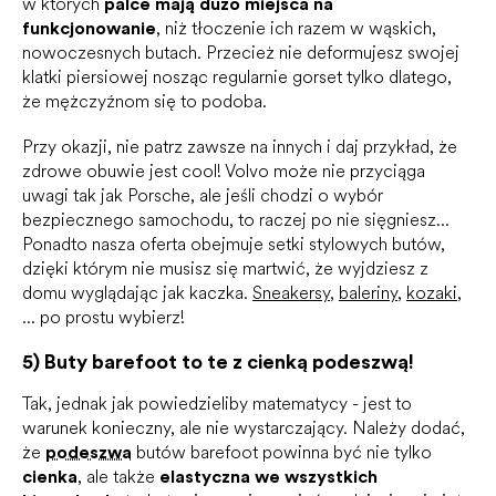
w których
palce mają dużo miejsca na
funkcjonowanie
, niż tłoczenie ich razem w wąskich,
nowoczesnych butach. Przecież nie deformujesz swojej
klatki piersiowej nosząc regularnie gorset tylko dlatego,
że mężczyźnom się to podoba.
Przy okazji, nie patrz zawsze na innych i daj przykład, że
zdrowe obuwie jest cool! Volvo może nie przyciąga
uwagi tak jak Porsche, ale jeśli chodzi o wybór
bezpiecznego samochodu, to raczej po nie sięgniesz...
Ponadto nasza oferta obejmuje setki stylowych butów,
dzięki którym nie musisz się martwić, że wyjdziesz z
domu wyglądając jak kaczka.
Sneakersy
,
baleriny
,
kozaki
,
... po prostu wybierz!
5) Buty barefoot to te z cienką podeszwą!
Tak, jednak jak powiedzieliby matematycy - jest to
warunek konieczny, ale nie wystarczający. Należy dodać,
że
podeszwa
butów barefoot powinna być nie tylko
cienka
, ale także
elastyczna we wszystkich