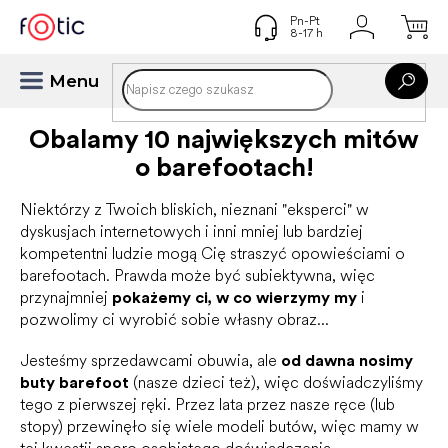
Przejść
do
treści
Obalamy 10 największych mitów
o barefootach!
Niektórzy z Twoich bliskich, nieznani "eksperci" w
dyskusjach internetowych i inni mniej lub bardziej
kompetentni ludzie mogą Cię straszyć opowieściami o
barefootach. Prawda może być subiektywna, więc
przynajmniej
pokażemy ci, w co wierzymy my
i
pozwolimy ci wyrobić sobie własny obraz...
Jesteśmy sprzedawcami obuwia, ale
od dawna nosimy
buty barefoot
(nasze dzieci też), więc doświadczyliśmy
tego z pierwszej ręki. Przez lata przez nasze ręce (lub
stopy) przewinęło się wiele modeli butów, więc mamy w