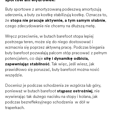
Buty sportowe z amortyzowaną podeszwą amortyzują
uderzenia, a buty za kostkę stabilizują kostkę. Oznacza to,
że
stopa nie pracuje aktywnie, a tym samym słabnie
,
czego zdecydowanie nie chcemy na dłuższą metę.
Wręcz przeciwnie, w butach barefoot stopa lepiej
postrzega teren, może się do niego dostosować i
wzmacnia się poprzez aktywną pracę. Podczas biegania
buty barefoot pozwalają palcom stóp pracować z pełnym
potencjałem, co daje
siłę i dynamikę odbicia,
zapewniając stabilność
. Tak więc, jeśli wiesz, jak
prawidłowo się poruszać, buty barefoot można nosić
wszędzie.
Docenisz je podczas schodzenia ze wzgórza lub góry,
ponieważ w butach barefoot
stąpasz ostrożniej
, nie
wywierając tak dużego nacisku na stopy i kolana, jak
podczas bezrefleksyjnego schodzenia w dół w
traperkach.