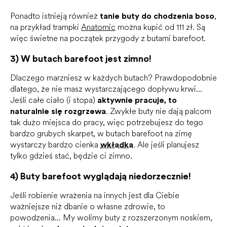
Ponadto istnieją również
tanie buty do chodzenia boso
,
na przykład trampki
Anatomic
można kupić od 111 zł. Są
więc świetne na początek przygody z butami barefoot.
3) W butach barefoot jest zimno!
Dlaczego marzniesz w każdych butach? Prawdopodobnie
dlatego, że nie masz wystarczającego dopływu krwi...
Jeśli całe ciało (i stopa)
aktywnie pracuje, to
naturalnie się rozgrzewa
. Zwykłe buty nie dają palcom
tak dużo miejsca do pracy, więc potrzebujesz do tego
bardzo grubych skarpet, w butach barefoot na zimę
wystarczy bardzo cienka
wkładka
. Ale jeśli planujesz
tylko gdzieś stać, będzie ci zimno.
4) Buty barefoot wyglądają niedorzecznie!
Jeśli robienie wrażenia na innych jest dla Ciebie
ważniejsze niż dbanie o własne zdrowie, to
powodzenia... My wolimy buty z rozszerzonym noskiem,