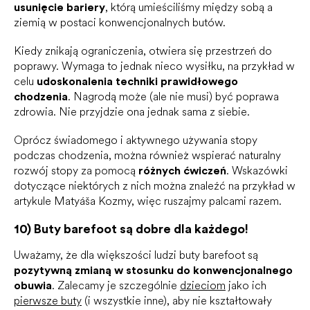
usunięcie bariery
, którą umieściliśmy między sobą a
ziemią w postaci konwencjonalnych butów.
Kiedy znikają ograniczenia, otwiera się przestrzeń do
poprawy. Wymaga to jednak nieco wysiłku, na przykład w
celu
udoskonalenia techniki prawidłowego
chodzenia
. Nagrodą może (ale nie musi) być poprawa
zdrowia. Nie przyjdzie ona jednak sama z siebie.
Oprócz świadomego i aktywnego używania stopy
podczas chodzenia, można również wspierać naturalny
rozwój stopy za pomocą
różnych ćwiczeń
. Wskazówki
dotyczące niektórych z nich można znaleźć na przykład w
artykule Matyáša Kozmy, więc ruszajmy palcami razem.
10) Buty barefoot są dobre dla każdego!
Uważamy, że dla większości ludzi buty barefoot są
pozytywną zmianą w stosunku do konwencjonalnego
obuwia
. Zalecamy je szczególnie
dzieciom
jako ich
pierwsze buty
(i wszystkie inne), aby nie kształtowały