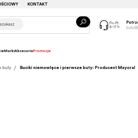
OŚCIOWY
KONTAKT
Potrz
buty@f
ie
Marki
Akcesoria
Promocje
e buty
Buciki niemowlęce i pierwsze buty: Producent Mayoral