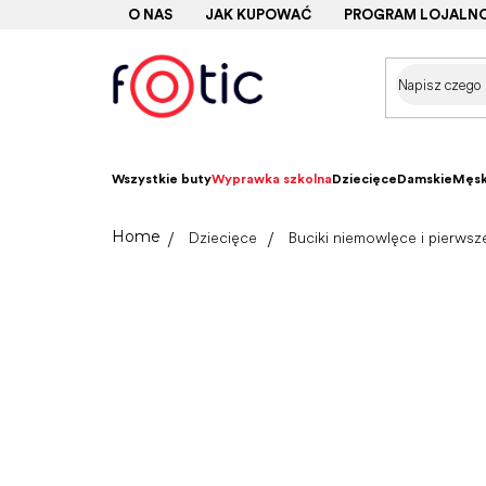
Przejść
O NAS
JAK KUPOWAĆ
PROGRAM LOJALN
do
treści
Wszystkie buty
Wyprawka szkolna
Dziecięce
Damskie
Męsk
Home
Dziecięce
Buciki niemowlęce i pierwsz