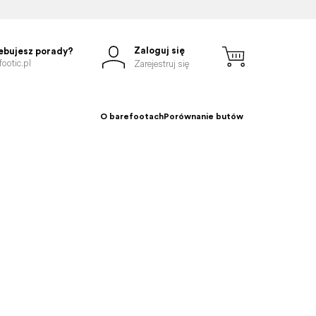
Zaloguj się
ebujesz porady?
ootic.pl
Zarejestruj się
O barefootach
Porównanie butów