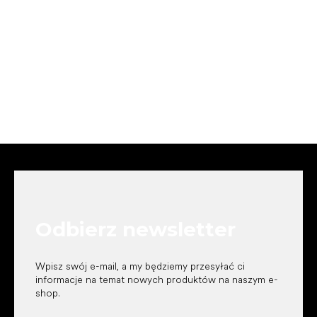
S
t
o
p
k
Odbierz newsletter
a
Wpisz swój e-mail, a my będziemy przesyłać ci
informacje na temat nowych produktów na naszym e-
shop.