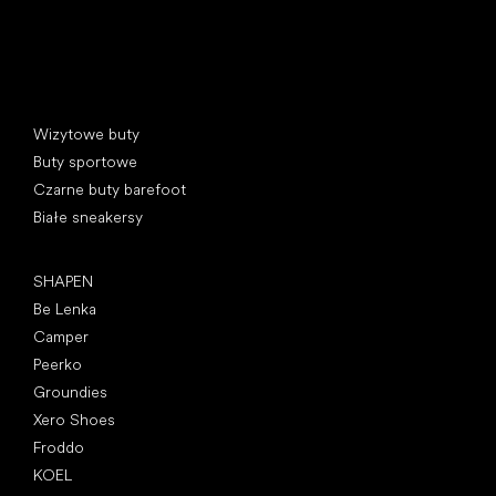
Kategorie specjalne
Wizytowe buty
Buty sportowe
Czarne buty barefoot
Białe sneakersy
Popularne marki
SHAPEN
Be Lenka
Camper
Peerko
Groundies
Xero Shoes
Froddo
KOEL