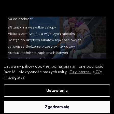
Na co czekasz?
2% zniżki na wszystkie zakupy
Historia zamówień dla większych rabatów
Dostęp do ukrytych rabatów lojalnościowych
Łatwiejsze śledzenie przesyłek i zwrotów
Autouzupełnianie zapisanych danych
Wszystkie dokumenty w jednym miejscu
Używamy plików cookies, pomagają nam one podnosić
jakość i efektywność naszych usług.
Czy interesują Cię
szczegóły?
Ustawienia
Opracował Shoptet
Zgadzam się
Copyright 2026
Footic
. Wszystkie prawa zastrzeżone.