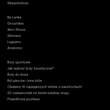
Skarpetobuty
Popularne marki
Be Lenka
Groundies
Xero Shoes
Skinners
Leguano
Anatomic
Artykuły
Buty sportowe
Jak wybrać buty turystyczne?
Buty do biura
Ból pleców i inne bóle
Obalamy 10 największych mitów o barefootach!
20 ciekawostek na temat ludzkiej stopy
Prawidłowa postawa