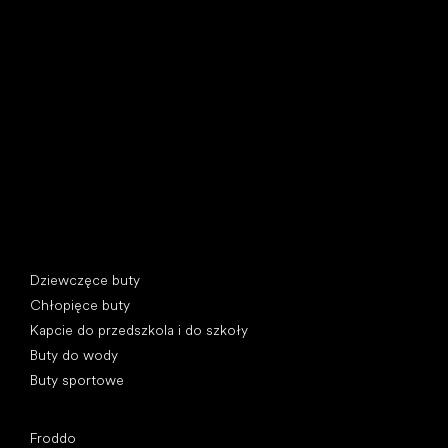
Little Shoes s.r.o.
U Vodárny 1506
397 01 Písek, Czechy
REGON: 07715773, NIP: CZ07715773
Kategorie specjalne
Dziewczęce buty
Chłopięce buty
Kapcie do przedszkola i do szkoły
Buty do wody
Buty sportowe
Popularne marki
Froddo