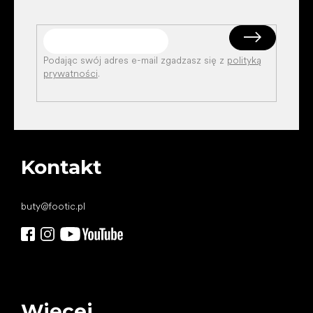
Podając swój adres e-mail zgadzasz się z
polityką
prywatności
.
Kontakt
buty
@
footic.pl
Więcej