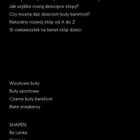
Jak szybko rosną dziecięce stopy?
Czy można dać dzieciom buty barefoot?
Naturalny rozwój stóp od A do Z
15 ciekawostek na temat stóp dzieci
Kategorie specjalne
Wizytowe buty
Buty sportowe
Czarne buty barefoot
Białe sneakersy
Popularne marki
SHAPEN
Be Lenka