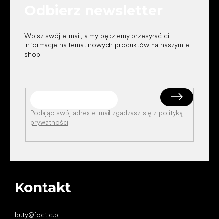
Odbierz newsletter
a
Wpisz swój e-mail, a my będziemy przesyłać ci
informacje na temat nowych produktów na naszym e-
shop.
Podając swój adres e-mail zgadzasz się z
polityką
prywatności
.
Kontakt
buty
@
footic.pl