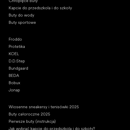
Chłopięce buty
Kapcie do przedszkola i do szkoły
Buty do wody
Buty sportowe
Popularne marki
Froddo
Protetika
KOEL
D.D.Step
Bundgaard
BEDA
Bobux
Jonap
Artykuły
Wiosenne sneakersy i tenisówki 2025
Buty całoroczne 2025
Pierwsze buty (instrukcja)
Jak wybrać kapcie do przedszkola i do szkoły?