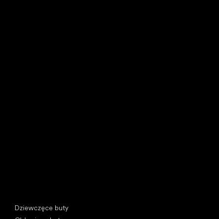
Little Shoes s.r.o.
U Vodárny 1506
397 01 Písek, Czechy
REGON: 07715773, NIP: CZ07715773
Kategorie specjalne
Dziewczęce buty