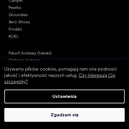
Camper
Peerko
Groundies
Xero Shoes
Froddo
KOEL
Artykuły
Paluch koślawy (haluks)
Ostroga piętowa
Płaskostopie
Używamy plików cookies, pomagają nam one podnosić
Płaskie podeszwy kontra buty na obcasie
jakość i efektywność naszych usług.
Czy interesują Cię
szczegóły?
Chodzenie boso a chodzenie w butach
Buty wodoodporne
Ustawienia
Właściwa higiena stóp
Zrozumieć buty barefoot
Zgadzam się