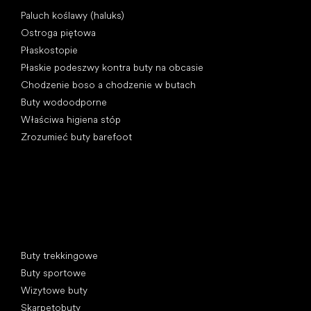
Artykuły
Paluch koślawy (haluks)
Ostroga piętowa
Płaskostopie
Płaskie podeszwy kontra buty na obcasie
Chodzenie boso a chodzenie w butach
Buty wodoodporne
Właściwa higiena stóp
Zrozumieć buty barefoot
Kategorie specjalne
Buty trekkingowe
Buty sportowe
Wizytowe buty
Skarpetobuty