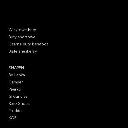
Kategorie specjalne
Wizytowe buty
Buty sportowe
Czarne buty barefoot
Białe sneakersy
Popularne marki
SHAPEN
Be Lenka
Camper
Peerko
Groundies
Xero Shoes
Froddo
KOEL