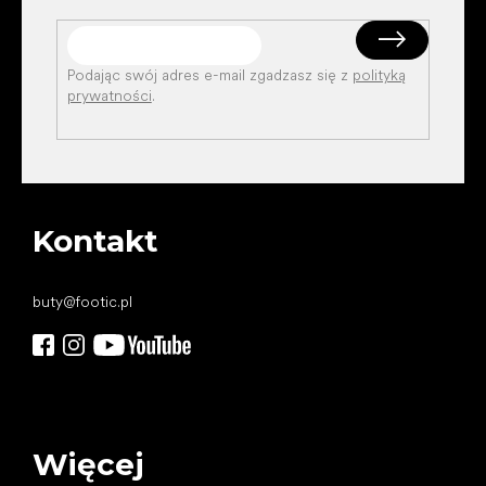
Podając swój adres e-mail zgadzasz się z
polityką
prywatności
.
Kontakt
buty
@
footic.pl
Więcej