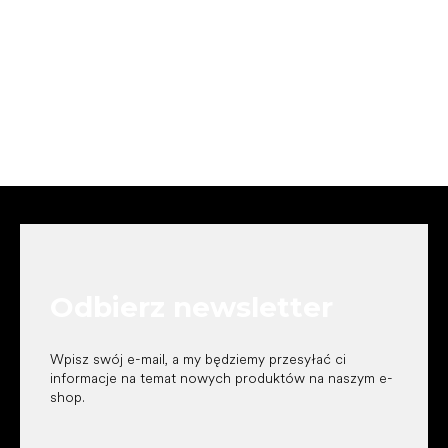
S
t
o
p
k
Odbierz newsletter
a
Wpisz swój e-mail, a my będziemy przesyłać ci
informacje na temat nowych produktów na naszym e-
shop.