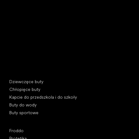
Little Shoes s.r.o.
U Vodárny 1506
397 01 Písek, Czechy
REGON: 07715773, NIP: CZ07715773
Kategorie specjalne
Dziewczęce buty
Chłopięce buty
Kapcie do przedszkola i do szkoły
Buty do wody
Buty sportowe
Popularne marki
Froddo
Protetika