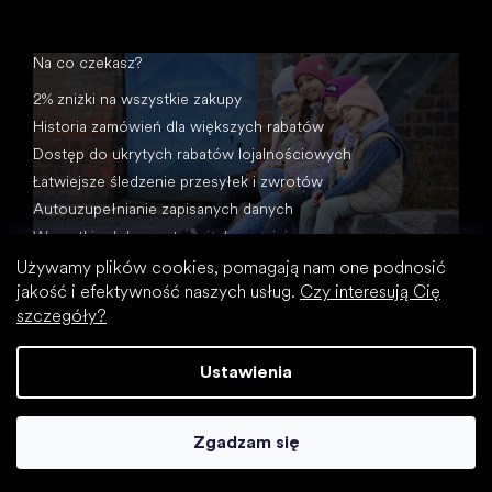
Na co czekasz?
2% zniżki na wszystkie zakupy
Historia zamówień dla większych rabatów
Dostęp do ukrytych rabatów lojalnościowych
Łatwiejsze śledzenie przesyłek i zwrotów
Autouzupełnianie zapisanych danych
Wszystkie dokumenty w jednym miejscu
Używamy plików cookies, pomagają nam one podnosić
jakość i efektywność naszych usług.
Czy interesują Cię
szczegóły?
Ustawienia
Opracował Shoptet
Zgadzam się
Copyright 2026
Footic
. Wszystkie prawa zastrzeżone.