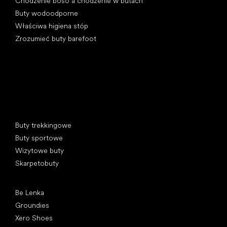
Chodzenie boso a chodzenie w butach
Buty wodoodporne
Właściwa higiena stóp
Zrozumieć buty barefoot
Kategorie specjalne
Buty trekkingowe
Buty sportowe
Wizytowe buty
Skarpetobuty
Popularne marki
Be Lenka
Groundies
Xero Shoes