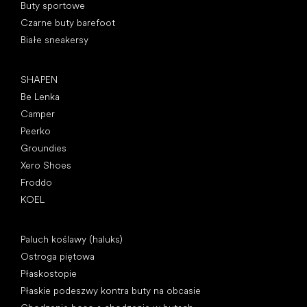
Buty sportowe
Czarne buty barefoot
Białe sneakersy
Popularne marki
SHAPEN
Be Lenka
Camper
Peerko
Groundies
Xero Shoes
Froddo
KOEL
Artykuły
Paluch koślawy (haluks)
Ostroga piętowa
Płaskostopie
Płaskie podeszwy kontra buty na obcasie