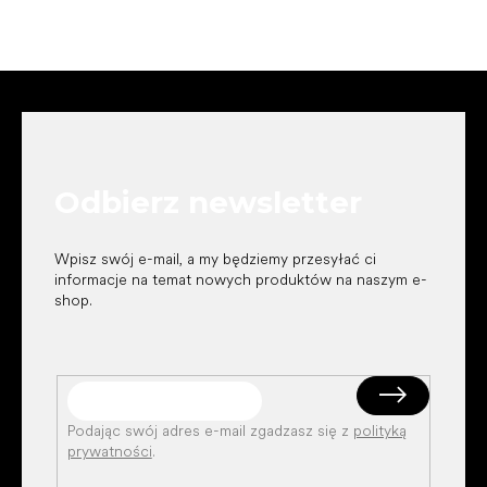
S
t
o
p
k
Odbierz newsletter
a
Wpisz swój e-mail, a my będziemy przesyłać ci
informacje na temat nowych produktów na naszym e-
shop.
Podając swój adres e-mail zgadzasz się z
polityką
prywatności
.