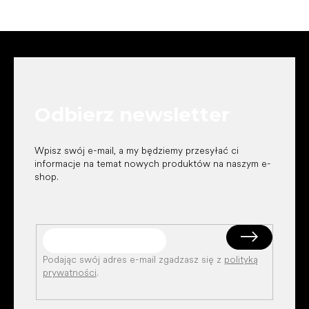
S
t
o
p
k
Odbierz newsletter
a
Wpisz swój e-mail, a my będziemy przesyłać ci
informacje na temat nowych produktów na naszym e-
shop.
Podając swój adres e-mail zgadzasz się z
polityką
prywatności
.