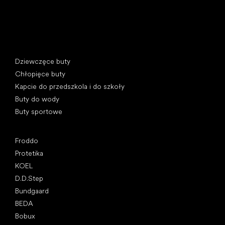
Kategorie specjalne
Dziewczęce buty
Chłopięce buty
Kapcie do przedszkola i do szkoły
Buty do wody
Buty sportowe
Popularne marki
Froddo
Protetika
KOEL
D.D.Step
Bundgaard
BEDA
Bobux