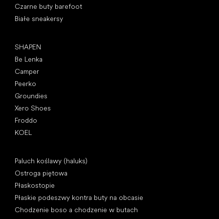
Czarne buty barefoot
Białe sneakersy
Popularne marki
SHAPEN
Be Lenka
Camper
Peerko
Groundies
Xero Shoes
Froddo
KOEL
Artykuły
Paluch koślawy (haluks)
Ostroga piętowa
Płaskostopie
Płaskie podeszwy kontra buty na obcasie
Chodzenie boso a chodzenie w butach