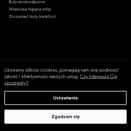
Buty wodoodporne
Właściwa higiena stóp
Zrozumieć buty barefoot
Kategorie specjalne
Buty trekkingowe
Używamy plików cookies, pomagają nam one podnosić
Buty sportowe
jakość i efektywność naszych usług.
Czy interesują Cię
Wizytowe buty
szczegóły?
Skarpetobuty
Ustawienia
Popularne marki
Be Lenka
Groundies
Zgadzam się
Xero Shoes
Skinners