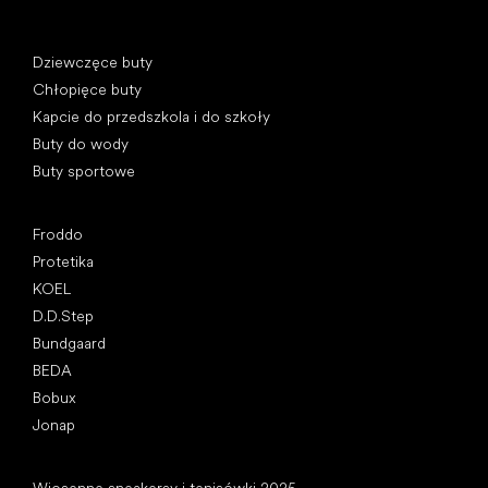
Kategorie specjalne
Dziewczęce buty
Chłopięce buty
Kapcie do przedszkola i do szkoły
Buty do wody
Buty sportowe
Popularne marki
Froddo
Protetika
KOEL
D.D.Step
Bundgaard
BEDA
Bobux
Jonap
Artykuły
Wiosenne sneakersy i tenisówki 2025