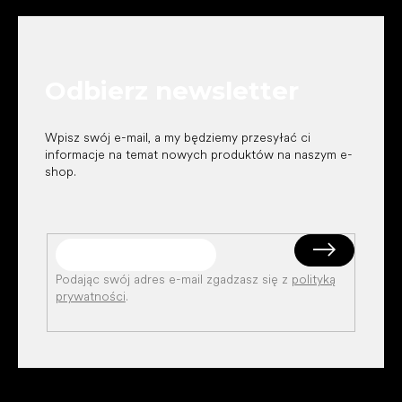
t
o
p
k
Odbierz newsletter
a
Wpisz swój e-mail, a my będziemy przesyłać ci
informacje na temat nowych produktów na naszym e-
shop.
Podając swój adres e-mail zgadzasz się z
polityką
prywatności
.