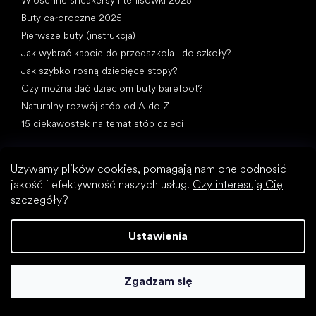
Buty całoroczne 2025
Pierwsze buty (instrukcja)
Jak wybrać kapcie do przedszkola i do szkoły?
Jak szybko rosną dziecięce stopy?
Czy można dać dzieciom buty barefoot?
Naturalny rozwój stóp od A do Z
15 ciekawostek na temat stóp dzieci
Używamy plików cookies, pomagają nam one podnosić
jakość i efektywność naszych usług.
Czy interesują Cię
szczegóły?
Kategorie specjalne
Ustawienia
Wizytowe buty
Buty sportowe
Czarne buty barefoot
Zgadzam się
Białe sneakersy