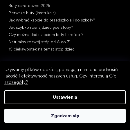
Buty całoroczne 2025
Pierwsze buty (instrukcja)
Jak wybrać kapcie do przedszkola i do szkoły?
Jak szybko rosną dziecięce stopy?
Czy można dać dzieciom buty barefoot?
Naturalny rozwój stóp od A do Z
15 ciekawostek na temat stóp dzieci
Używamy plików cookies, pomagają nam one podnosić
jakość i efektywność naszych usług.
Czy interesują Cię
szczegóły?
Kategorie specjalne
Ustawienia
Wizytowe buty
Buty sportowe
Czarne buty barefoot
Zgadzam się
Białe sneakersy