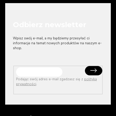
t
o
p
k
Odbierz newsletter
a
Wpisz swój e-mail, a my będziemy przesyłać ci
informacje na temat nowych produktów na naszym e-
shop.
Podając swój adres e-mail zgadzasz się z
polityką
prywatności
.