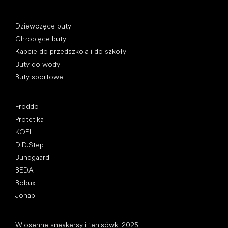
Kategorie specjalne
Dziewczęce buty
Chłopięce buty
Kapcie do przedszkola i do szkoły
Buty do wody
Buty sportowe
Popularne marki
Froddo
Protetika
KOEL
D.D.Step
Bundgaard
BEDA
Bobux
Jonap
Artykuły
Wiosenne sneakersy i tenisówki 2025