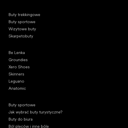
Kategorie specjalne
Buty trekkingowe
Buty sportowe
Wizytowe buty
Skarpetobuty
Popularne marki
Be Lenka
Groundies
Xero Shoes
Skinners
Leguano
Anatomic
Artykuły
Buty sportowe
Jak wybrać buty turystyczne?
Buty do biura
Ból pleców i inne bóle