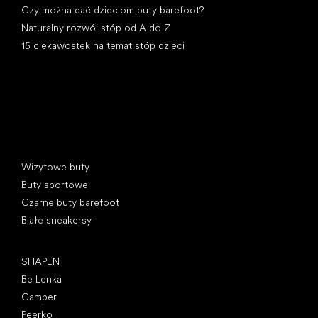
Czy można dać dzieciom buty barefoot?
Naturalny rozwój stóp od A do Z
15 ciekawostek na temat stóp dzieci
Kategorie specjalne
Wizytowe buty
Buty sportowe
Czarne buty barefoot
Białe sneakersy
Popularne marki
SHAPEN
Be Lenka
Camper
Peerko