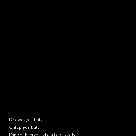
Little Shoes s.r.o.
U Vodárny 1506
397 01 Písek, Czechy
REGON: 07715773, NIP: CZ07715773
Kategorie specjalne
Dziewczęce buty
Chłopięce buty
Kapcie do przedszkola i do szkoły