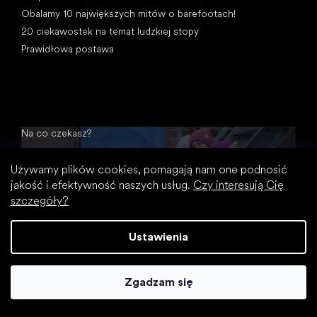
Obalamy 10 największych mitów o barefootach!
20 ciekawostek na temat ludzkiej stopy
Prawidłowa postawa
Na co czekasz?
2% zniżki na wszystkie zakupy
Używamy plików cookies, pomagają nam one podnosić
Historia zamówień dla większych rabatów
jakość i efektywność naszych usług.
Czy interesują Cię
Dostęp do ukrytych rabatów lojalnościowych
szczegóły?
Łatwiejsze śledzenie przesyłek i zwrotów
Autouzupełnianie zapisanych danych
Ustawienia
Wszystkie dokumenty w jednym miejscu
Zgadzam się