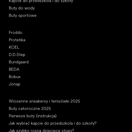
Kapcie do przedszkola i do szkoły
Buty do wody
Buty sportowe
Popularne marki
Froddo
Protetika
KOEL
D.D.Step
Bundgaard
BEDA
Bobux
Jonap
Artykuły
Wiosenne sneakersy i tenisówki 2025
Buty całoroczne 2025
Pierwsze buty (instrukcja)
Jak wybrać kapcie do przedszkola i do szkoły?
Jak szybko rosną dziecięce stopy?