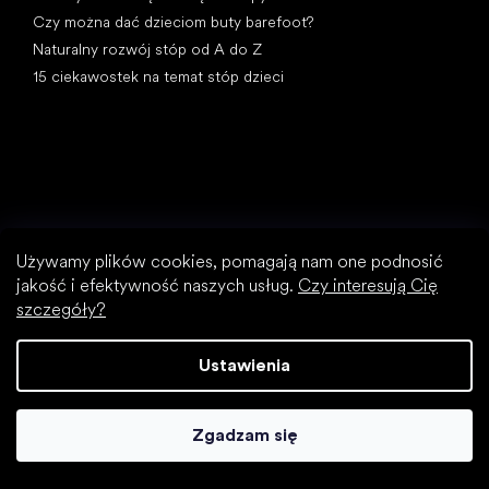
Czy można dać dzieciom buty barefoot?
Naturalny rozwój stóp od A do Z
15 ciekawostek na temat stóp dzieci
Kategorie specjalne
Używamy plików cookies, pomagają nam one podnosić
Wizytowe buty
jakość i efektywność naszych usług.
Czy interesują Cię
Buty sportowe
szczegóły?
Czarne buty barefoot
Białe sneakersy
Ustawienia
Popularne marki
SHAPEN
Zgadzam się
Be Lenka
Camper