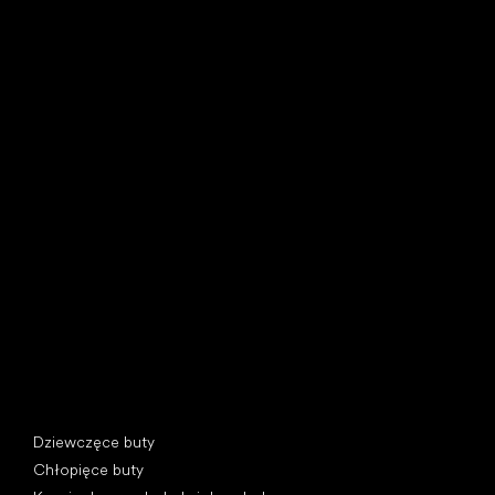
Little Shoes s.r.o.
U Vodárny 1506
397 01 Písek, Czechy
REGON: 07715773, NIP: CZ07715773
Kategorie specjalne
Dziewczęce buty
Chłopięce buty