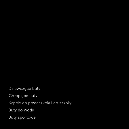
Little Shoes s.r.o.
U Vodárny 1506
397 01 Písek, Czechy
REGON: 07715773, NIP: CZ07715773
Kategorie specjalne
Dziewczęce buty
Chłopięce buty
Kapcie do przedszkola i do szkoły
Buty do wody
Buty sportowe
Popularne marki