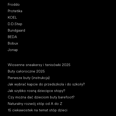
Froddo
Protetika
KOEL
D.D.Step
Bundgaard
BEDA
Bobux
Jonap
Artykuły
Wiosenne sneakersy i tenisówki 2025
Buty całoroczne 2025
Pierwsze buty (instrukcja)
Jak wybrać kapcie do przedszkola i do szkoły?
Jak szybko rosną dziecięce stopy?
Czy można dać dzieciom buty barefoot?
Naturalny rozwój stóp od A do Z
15 ciekawostek na temat stóp dzieci