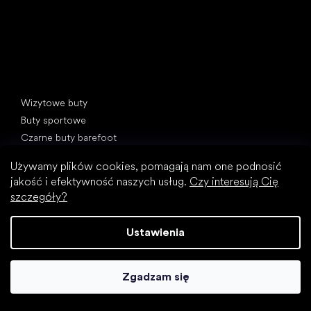
Kategorie specjalne
Wizytowe buty
Buty sportowe
Czarne buty barefoot
Białe sneakersy
Używamy plików cookies, pomagają nam one podnosić
jakość i efektywność naszych usług.
Czy interesują Cię
Popularne marki
SHAPEN
szczegóły?
Be Lenka
Camper
Ustawienia
Peerko
Groundies
Zgadzam się
Xero Shoes
Froddo