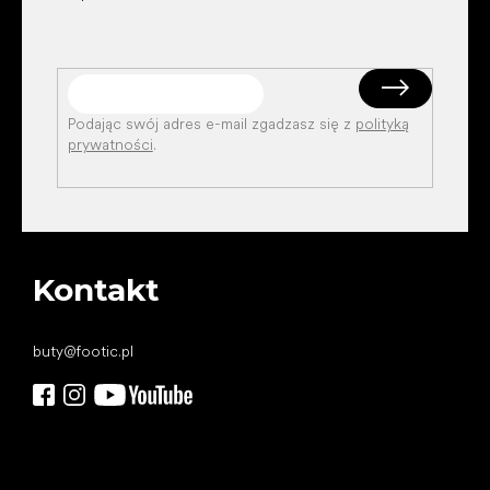
Podając swój adres e-mail zgadzasz się z
polityką
prywatności
.
Kontakt
buty
@
footic.pl