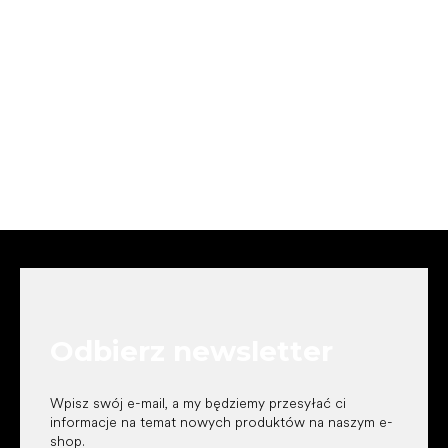
S
t
o
p
k
Odbierz newsletter
a
Wpisz swój e-mail, a my będziemy przesyłać ci
informacje na temat nowych produktów na naszym e-
shop.