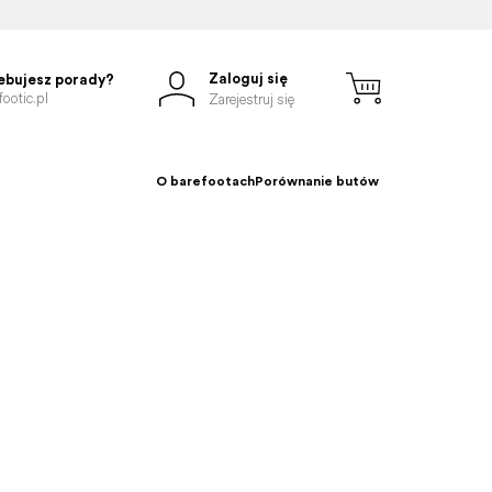
Zaloguj się
ebujesz porady?
ootic.pl
Zarejestruj się
O barefootach
Porównanie butów