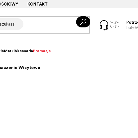
OŚCIOWY
KONTAKT
Potrz
buty@f
ie
Marki
Akcesoria
Promocje
znaczenie Wizytowe