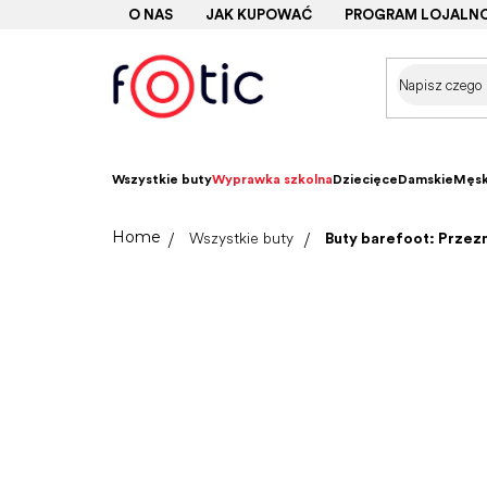
Przejść
O NAS
JAK KUPOWAĆ
PROGRAM LOJALN
do
treści
Wszystkie buty
Wyprawka szkolna
Dziecięce
Damskie
Męsk
Home
Wszystkie buty
Buty barefoot: Prze