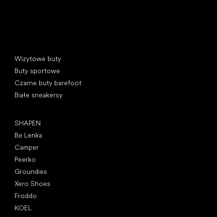
Kategorie specjalne
Wizytowe buty
Buty sportowe
Czarne buty barefoot
Białe sneakersy
Popularne marki
SHAPEN
Be Lenka
Camper
Peerko
Groundies
Xero Shoes
Froddo
KOEL