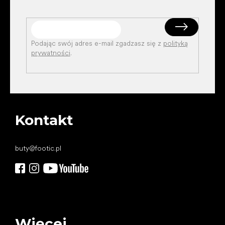
Podając swój adres e-mail zgadzasz się z
polityką
prywatności
.
Kontakt
buty
@
footic.pl
Więcej