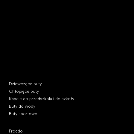
Little Shoes s.r.o.
U Vodárny 1506
397 01 Písek, Czechy
REGON: 07715773, NIP: CZ07715773
Kategorie specjalne
Dziewczęce buty
Chłopięce buty
Kapcie do przedszkola i do szkoły
Buty do wody
Buty sportowe
Popularne marki
Froddo