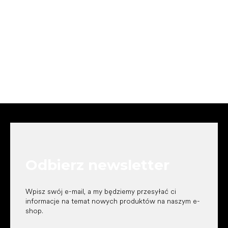
S
t
o
p
k
Odbierz newsletter
a
Wpisz swój e-mail, a my będziemy przesyłać ci
informacje na temat nowych produktów na naszym e-
shop.