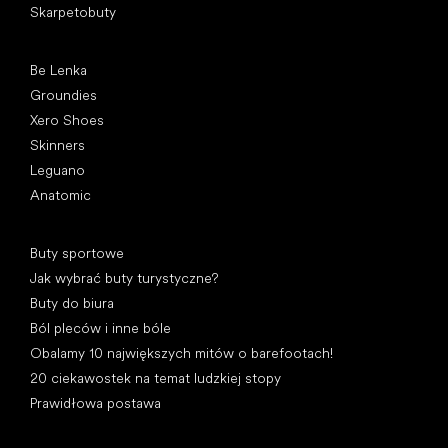
Skarpetobuty
Popularne marki
Be Lenka
Groundies
Xero Shoes
Skinners
Leguano
Anatomic
Artykuły
Buty sportowe
Jak wybrać buty turystyczne?
Buty do biura
Ból pleców i inne bóle
Obalamy 10 największych mitów o barefootach!
20 ciekawostek na temat ludzkiej stopy
Prawidłowa postawa