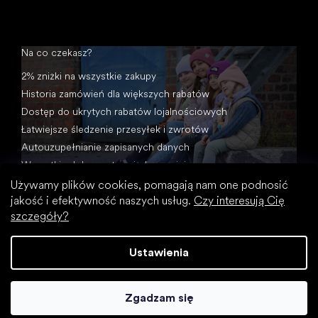
Na co czekasz?
2% zniżki na wszystkie zakupy
Historia zamówień dla większych rabatów
Dostęp do ukrytych rabatów lojalnościowych
Łatwiejsze śledzenie przesyłek i zwrotów
Autouzupełnianie zapisanych danych
Wszystkie dokumenty w jednym miejscu
Używamy plików cookies, pomagają nam one podnosić
jakość i efektywność naszych usług.
Czy interesują Cię
szczegóły?
Ustawienia
Opracował Shoptet
Zgadzam się
Copyright 2026
Footic
. Wszystkie prawa zastrzeżone.