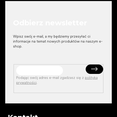
o
p
k
Odbierz newsletter
a
Wpisz swój e-mail, a my będziemy przesyłać ci
informacje na temat nowych produktów na naszym e-
shop.
Podając swój adres e-mail zgadzasz się z
polityką
prywatności
.