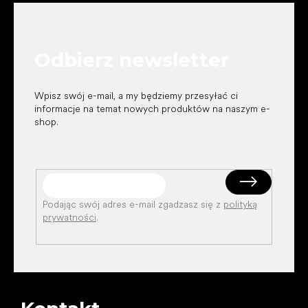
o
p
k
Odbierz newsletter
a
Wpisz swój e-mail, a my będziemy przesyłać ci
informacje na temat nowych produktów na naszym e-
shop.
Podając swój adres e-mail zgadzasz się z
polityką
prywatności
.