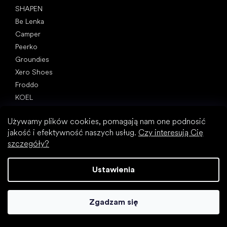
SHAPEN
Be Lenka
Camper
Peerko
Groundies
Xero Shoes
Froddo
KOEL
Artykuły
Używamy plików cookies, pomagają nam one podnosić
Paluch koślawy (haluks)
jakość i efektywność naszych usług.
Czy interesują Cię
Ostroga piętowa
szczegóły?
Płaskostopie
Płaskie podeszwy kontra buty na obcasie
Ustawienia
Chodzenie boso a chodzenie w butach
Buty wodoodporne
Zgadzam się
Właściwa higiena stóp
Zrozumieć buty barefoot