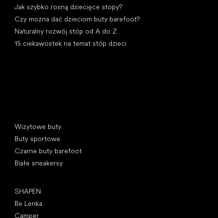
Jak szybko rosną dziecięce stopy?
Czy można dać dzieciom buty barefoot?
Naturalny rozwój stóp od A do Z
15 ciekawostek na temat stóp dzieci
Kategorie specjalne
Wizytowe buty
Buty sportowe
Czarne buty barefoot
Białe sneakersy
Popularne marki
SHAPEN
Be Lenka
Camper