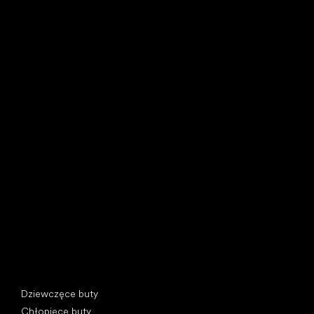
Little Shoes s.r.o.
U Vodárny 1506
397 01 Písek, Czechy
REGON: 07715773, NIP: CZ07715773
Kategorie specjalne
Dziewczęce buty
Chłopięce buty