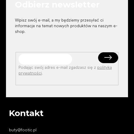
Odbierz newsletter
a
Wpisz swój e-mail, a my będziemy przesyłać ci
informacje na temat nowych produktów na naszym e-
shop.
Podając swój adres e-mail zgadzasz się z
polityką
prywatności
.
Kontakt
buty
@
footic.pl