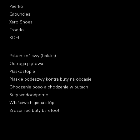
Peerko
Groundies
Xero Shoes
Froddo
KOEL
Artykuły
Paluch koślawy (haluks)
Ostroga piętowa
Płaskostopie
Płaskie podeszwy kontra buty na obcasie
Chodzenie boso a chodzenie w butach
Buty wodoodporne
Właściwa higiena stóp
Zrozumieć buty barefoot