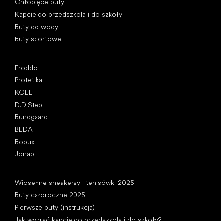
Chłopięce buty
Kapcie do przedszkola i do szkoły
Buty do wody
Buty sportowe
Popularne marki
Froddo
Protetika
KOEL
D.D.Step
Bundgaard
BEDA
Bobux
Jonap
Artykuły
Wiosenne sneakersy i tenisówki 2025
Buty całoroczne 2025
Pierwsze buty (instrukcja)
Jak wybrać kapcie do przedszkola i do szkoły?