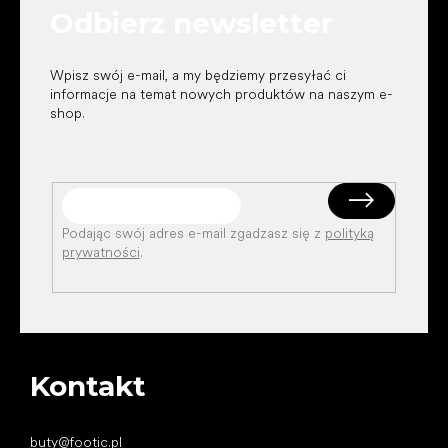
k
Odbierz newsletter
a
Wpisz swój e-mail, a my będziemy przesyłać ci
informacje na temat nowych produktów na naszym e-
shop.
Podając swój adres e-mail zgadzasz się z
polityką
prywatności
.
Kontakt
buty
@
footic.pl