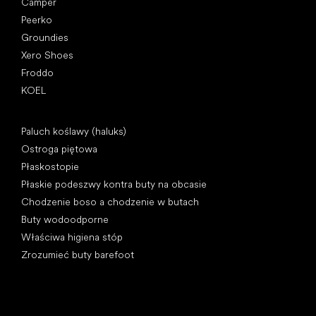
Camper
Peerko
Groundies
Xero Shoes
Froddo
KOEL
Artykuły
Paluch koślawy (haluks)
Ostroga piętowa
Płaskostopie
Płaskie podeszwy kontra buty na obcasie
Chodzenie boso a chodzenie w butach
Buty wodoodporne
Właściwa higiena stóp
Zrozumieć buty barefoot