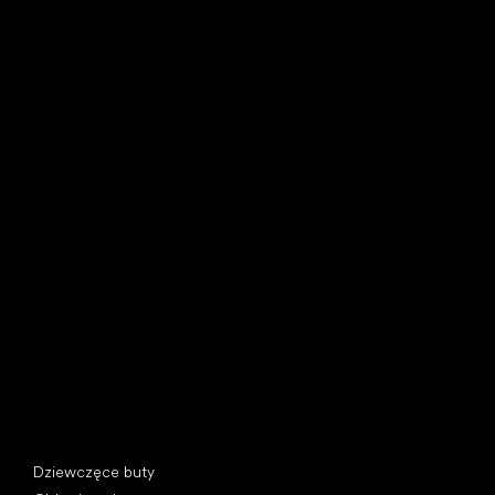
Little Shoes s.r.o.
U Vodárny 1506
397 01 Písek, Czechy
REGON: 07715773, NIP: CZ07715773
Kategorie specjalne
Dziewczęce buty