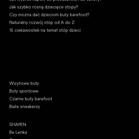
Jak szybko rosną dziecięce stopy?
Czy można dać dzieciom buty barefoot?
Naturalny rozwój stóp od A do Z
15 ciekawostek na temat stóp dzieci
Kategorie specjalne
Wizytowe buty
Buty sportowe
Czarne buty barefoot
Białe sneakersy
Popularne marki
SHAPEN
Be Lenka