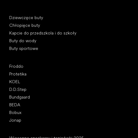
Kategorie specjalne
Dziewczęce buty
Chłopięce buty
Kapcie do przedszkola i do szkoły
Buty do wody
Buty sportowe
Popularne marki
Froddo
Protetika
KOEL
D.D.Step
Bundgaard
BEDA
Bobux
Jonap
Artykuły
Wiosenne sneakersy i tenisówki 2025