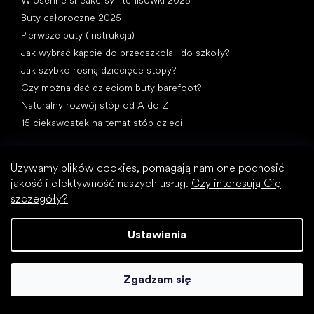
Buty całoroczne 2025
Pierwsze buty (instrukcja)
Jak wybrać kapcie do przedszkola i do szkoły?
Jak szybko rosną dziecięce stopy?
Czy można dać dzieciom buty barefoot?
Naturalny rozwój stóp od A do Z
15 ciekawostek na temat stóp dzieci
Używamy plików cookies, pomagają nam one podnosić
jakość i efektywność naszych usług.
Czy interesują Cię
szczegóły?
Kategorie specjalne
Ustawienia
Wizytowe buty
Buty sportowe
Czarne buty barefoot
Zgadzam się
Białe sneakersy