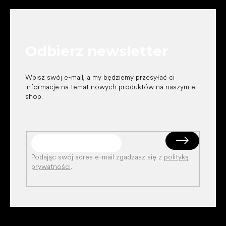
t
o
p
k
Odbierz newsletter
a
Wpisz swój e-mail, a my będziemy przesyłać ci
informacje na temat nowych produktów na naszym e-
shop.
Podając swój adres e-mail zgadzasz się z
polityką
prywatności
.