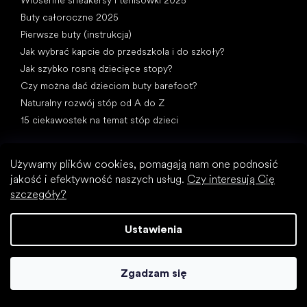
Buty całoroczne 2025
Pierwsze buty (instrukcja)
Jak wybrać kapcie do przedszkola i do szkoły?
Jak szybko rosną dziecięce stopy?
Czy można dać dzieciom buty barefoot?
Naturalny rozwój stóp od A do Z
15 ciekawostek na temat stóp dzieci
Używamy plików cookies, pomagają nam one podnosić
jakość i efektywność naszych usług.
Czy interesują Cię
szczegóły?
Kategorie specjalne
Ustawienia
Wizytowe buty
Buty sportowe
Czarne buty barefoot
Zgadzam się
Białe sneakersy