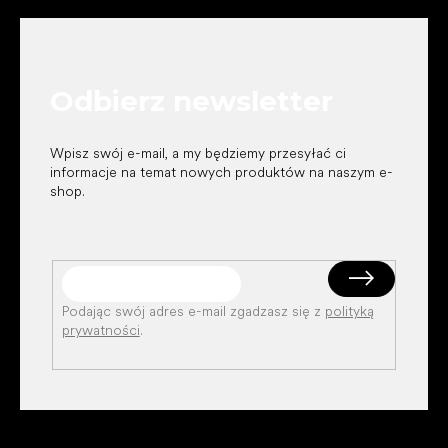
t
o
p
k
Odbierz newsletter
a
Wpisz swój e-mail, a my będziemy przesyłać ci
informacje na temat nowych produktów na naszym e-
shop.
Podając swój adres e-mail zgadzasz się z
polityką
prywatności
.