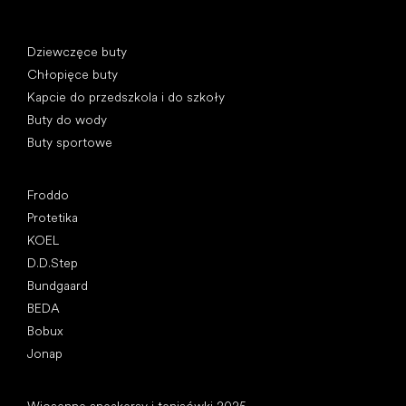
Kategorie specjalne
Dziewczęce buty
Chłopięce buty
Kapcie do przedszkola i do szkoły
Buty do wody
Buty sportowe
Popularne marki
Froddo
Protetika
KOEL
D.D.Step
Bundgaard
BEDA
Bobux
Jonap
Artykuły
Wiosenne sneakersy i tenisówki 2025