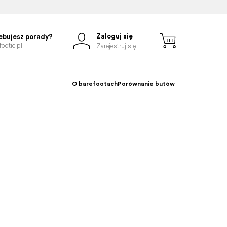
Zaloguj się
ebujesz porady?
ootic.pl
Zarejestruj się
O barefootach
Porównanie butów