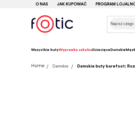
Przejść
O NAS
JAK KUPOWAĆ
PROGRAM LOJALN
do
treści
Wszystkie buty
Wyprawka szkolna
Dziecięce
Damskie
Męsk
Home
Damskie
Damskie buty barefoot: Roz