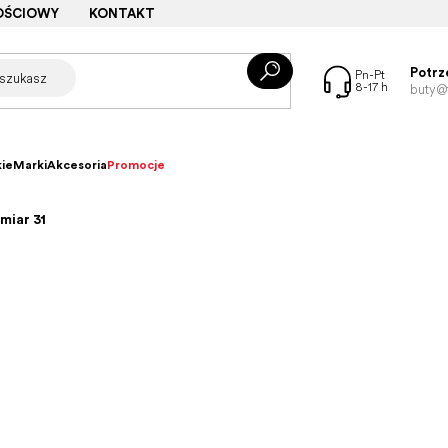
OŚCIOWY
KONTAKT
Potrz
buty@f
ie
Marki
Akcesoria
Promocje
miar 31