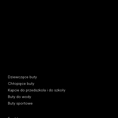
Little Shoes s.r.o.
U Vodárny 1506
397 01 Písek, Czechy
REGON: 07715773, NIP: CZ07715773
Kategorie specjalne
Dziewczęce buty
Chłopięce buty
Kapcie do przedszkola i do szkoły
Buty do wody
Buty sportowe
Popularne marki