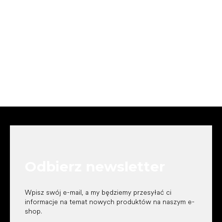
S
t
o
p
k
Odbierz newsletter
a
Wpisz swój e-mail, a my będziemy przesyłać ci
informacje na temat nowych produktów na naszym e-
shop.