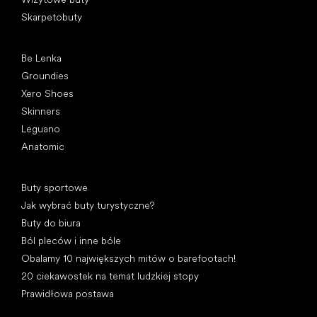
Skarpetobuty
Popularne marki
Be Lenka
Groundies
Xero Shoes
Skinners
Leguano
Anatomic
Artykuły
Buty sportowe
Jak wybrać buty turystyczne?
Buty do biura
Ból pleców i inne bóle
Obalamy 10 największych mitów o barefootach!
20 ciekawostek na temat ludzkiej stopy
Prawidłowa postawa