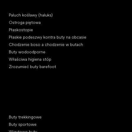
Artykuły
Paluch koślawy (haluks)
Ostroga piętowa
Płaskostopie
Płaskie podeszwy kontra buty na obcasie
Chodzenie boso a chodzenie w butach
Buty wodoodporne
Właściwa higiena stóp
Zrozumieć buty barefoot
Kategorie specjalne
Buty trekkingowe
Buty sportowe
Wizytowe buty