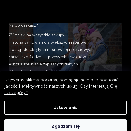
Na co czekasz?
2% zniżki na wszystkie zakupy
Historia zamówień dla większych rabatów
Dostęp do ukrytych rabatów lojalnościowych
Łatwiejsze śledzenie przesyłek i zwrotów
Autouzupełnianie zapisanych danych
Wszystkie dokumenty w jednym miejscu
Używamy plików cookies, pomagają nam one podnosić
jakość i efektywność naszych usług.
Czy interesują Cię
szczegóły?
Ustawienia
Opracował Shoptet
Zgadzam się
Copyright 2026
Footic
. Wszystkie prawa zastrzeżone.