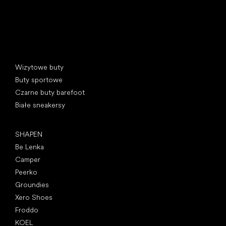
Kategorie specjalne
Wizytowe buty
Buty sportowe
Czarne buty barefoot
Białe sneakersy
Popularne marki
SHAPEN
Be Lenka
Camper
Peerko
Groundies
Xero Shoes
Froddo
KOEL