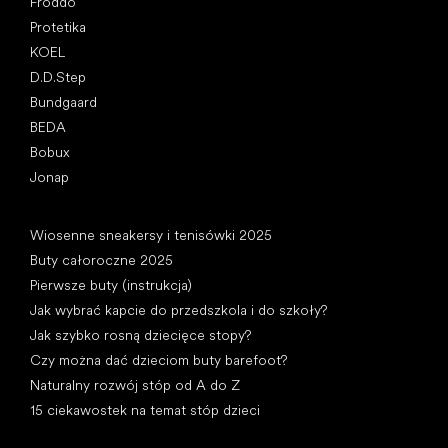
Froddo
Protetika
KOEL
D.D.Step
Bundgaard
BEDA
Bobux
Jonap
Artykuły
Wiosenne sneakersy i tenisówki 2025
Buty całoroczne 2025
Pierwsze buty (instrukcja)
Jak wybrać kapcie do przedszkola i do szkoły?
Jak szybko rosną dziecięce stopy?
Czy można dać dzieciom buty barefoot?
Naturalny rozwój stóp od A do Z
15 ciekawostek na temat stóp dzieci