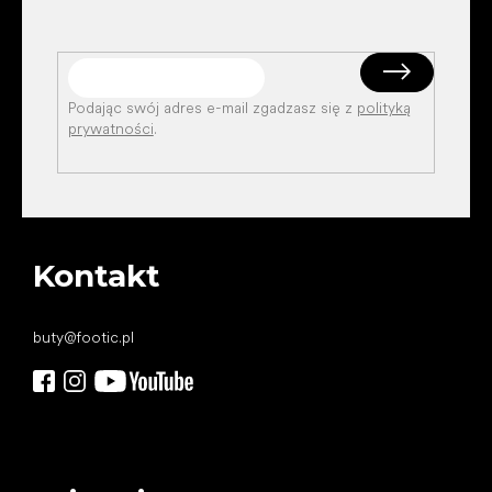
Podając swój adres e-mail zgadzasz się z
polityką
prywatności
.
Kontakt
buty
@
footic.pl