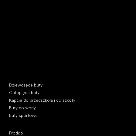
Little Shoes s.r.o.
U Vodárny 1506
397 01 Písek, Czechy
REGON: 07715773, NIP: CZ07715773
Kategorie specjalne
Dziewczęce buty
Chłopięce buty
Kapcie do przedszkola i do szkoły
Buty do wody
Buty sportowe
Popularne marki
Froddo