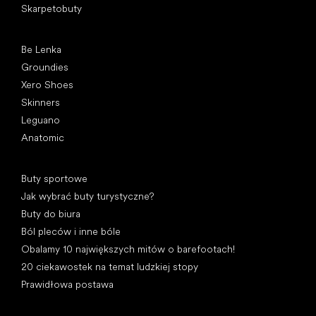
Skarpetobuty
Popularne marki
Be Lenka
Groundies
Xero Shoes
Skinners
Leguano
Anatomic
Artykuły
Buty sportowe
Jak wybrać buty turystyczne?
Buty do biura
Ból pleców i inne bóle
Obalamy 10 największych mitów o barefootach!
20 ciekawostek na temat ludzkiej stopy
Prawidłowa postawa