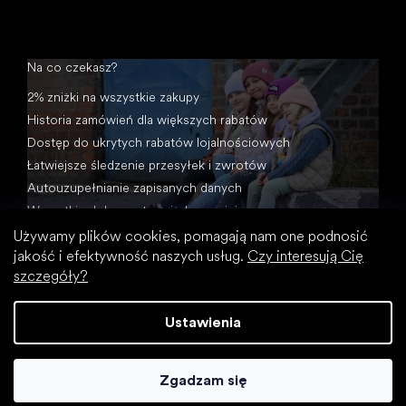
Na co czekasz?
2% zniżki na wszystkie zakupy
Historia zamówień dla większych rabatów
Dostęp do ukrytych rabatów lojalnościowych
Łatwiejsze śledzenie przesyłek i zwrotów
Autouzupełnianie zapisanych danych
Wszystkie dokumenty w jednym miejscu
Używamy plików cookies, pomagają nam one podnosić
jakość i efektywność naszych usług.
Czy interesują Cię
szczegóły?
Ustawienia
Opracował Shoptet
Zgadzam się
Copyright 2026
Footic
. Wszystkie prawa zastrzeżone.