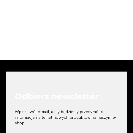
S
t
o
p
k
Odbierz newsletter
a
Wpisz swój e-mail, a my będziemy przesyłać ci
informacje na temat nowych produktów na naszym e-
shop.