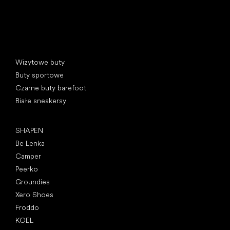
Kategorie specjalne
Wizytowe buty
Buty sportowe
Czarne buty barefoot
Białe sneakersy
Popularne marki
SHAPEN
Be Lenka
Camper
Peerko
Groundies
Xero Shoes
Froddo
KOEL