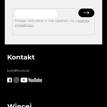
Podając swój adres e-mail zgadzasz się z
polityką
prywatności
.
Kontakt
buty
@
footic.pl
Więcej