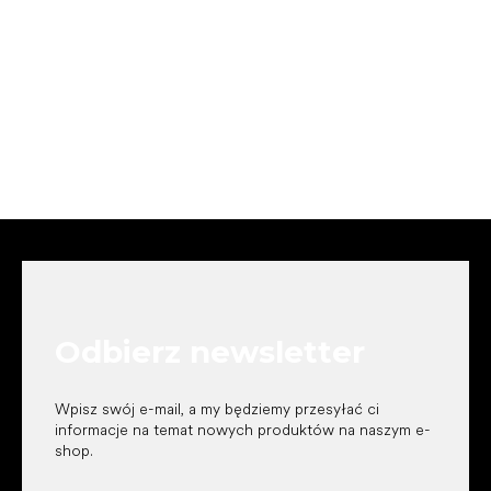
S
t
o
p
k
Odbierz newsletter
a
Wpisz swój e-mail, a my będziemy przesyłać ci
informacje na temat nowych produktów na naszym e-
shop.