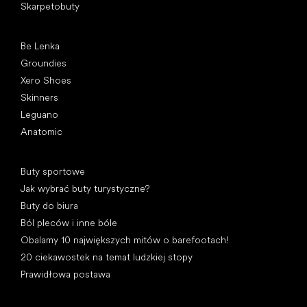
Skarpetobuty
Popularne marki
Be Lenka
Groundies
Xero Shoes
Skinners
Leguano
Anatomic
Artykuły
Buty sportowe
Jak wybrać buty turystyczne?
Buty do biura
Ból pleców i inne bóle
Obalamy 10 największych mitów o barefootach!
20 ciekawostek na temat ludzkiej stopy
Prawidłowa postawa