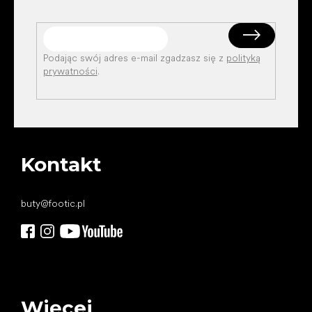
Podając swój adres e-mail zgadzasz się z
polityką
prywatności
.
Kontakt
buty
@
footic.pl
Więcej