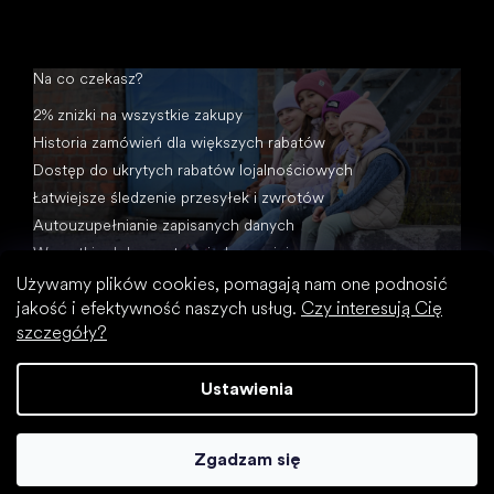
Na co czekasz?
2% zniżki na wszystkie zakupy
Historia zamówień dla większych rabatów
Dostęp do ukrytych rabatów lojalnościowych
Łatwiejsze śledzenie przesyłek i zwrotów
Autouzupełnianie zapisanych danych
Wszystkie dokumenty w jednym miejscu
Używamy plików cookies, pomagają nam one podnosić
jakość i efektywność naszych usług.
Czy interesują Cię
szczegóły?
Ustawienia
Opracował Shoptet
Zgadzam się
Copyright 2026
Footic
. Wszystkie prawa zastrzeżone.