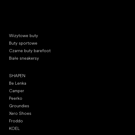
Kategorie specjalne
Wizytowe buty
Buty sportowe
Czarne buty barefoot
Białe sneakersy
Popularne marki
SHAPEN
Be Lenka
Camper
Peerko
Groundies
Xero Shoes
Froddo
KOEL