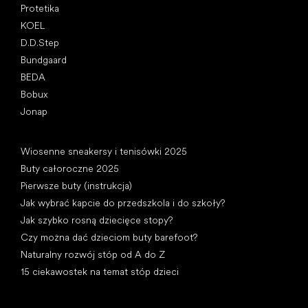
Protetika
KOEL
D.D.Step
Bundgaard
BEDA
Bobux
Jonap
Artykuły
Wiosenne sneakersy i tenisówki 2025
Buty całoroczne 2025
Pierwsze buty (instrukcja)
Jak wybrać kapcie do przedszkola i do szkoły?
Jak szybko rosną dziecięce stopy?
Czy można dać dzieciom buty barefoot?
Naturalny rozwój stóp od A do Z
15 ciekawostek na temat stóp dzieci