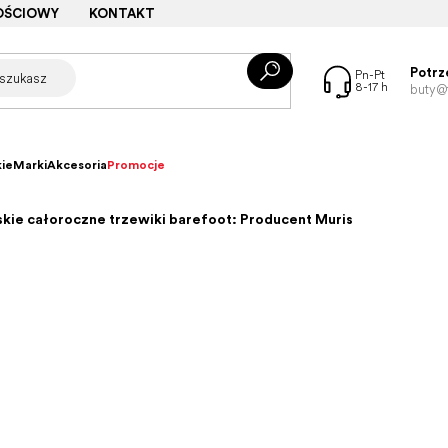
OŚCIOWY
KONTAKT
Potrz
buty@f
ie
Marki
Akcesoria
Promocje
kie całoroczne trzewiki barefoot: Producent Muris