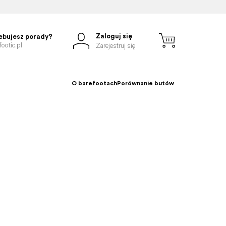
Zaloguj się
ebujesz porady?
ootic.pl
Zarejestruj się
O barefootach
Porównanie butów