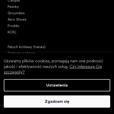
Camper
Peerko
Groundies
Xero Shoes
Froddo
KOEL
Artykuły
Paluch koślawy (haluks)
Ostroga piętowa
Płaskostopie
Używamy plików cookies, pomagają nam one podnosić
Płaskie podeszwy kontra buty na obcasie
jakość i efektywność naszych usług.
Czy interesują Cię
szczegóły?
Chodzenie boso a chodzenie w butach
Buty wodoodporne
Ustawienia
Właściwa higiena stóp
Zrozumieć buty barefoot
Zgadzam się