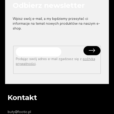
Odbierz newsletter
a
Wpisz swój e-mail, a my będziemy przesyłać ci
informacje na temat nowych produktów na naszym e-
shop.
Podając swój adres e-mail zgadzasz się z
polityką
prywatności
.
Kontakt
buty
@
footic.pl