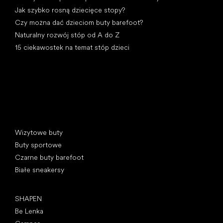
Jak szybko rosną dziecięce stopy?
Czy można dać dzieciom buty barefoot?
Naturalny rozwój stóp od A do Z
15 ciekawostek na temat stóp dzieci
Kategorie specjalne
Wizytowe buty
Buty sportowe
Czarne buty barefoot
Białe sneakersy
Popularne marki
SHAPEN
Be Lenka