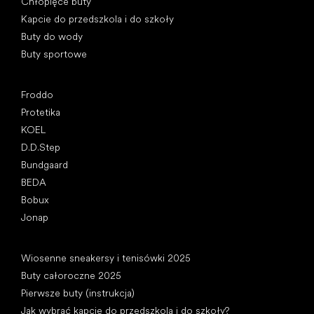
Chłopięce buty
Kapcie do przedszkola i do szkoły
Buty do wody
Buty sportowe
Popularne marki
Froddo
Protetika
KOEL
D.D.Step
Bundgaard
BEDA
Bobux
Jonap
Artykuły
Wiosenne sneakersy i tenisówki 2025
Buty całoroczne 2025
Pierwsze buty (instrukcja)
Jak wybrać kapcie do przedszkola i do szkoły?