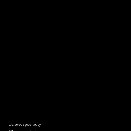
Little Shoes s.r.o.
U Vodárny 1506
397 01 Písek, Czechy
REGON: 07715773, NIP: CZ07715773
Kategorie specjalne
Dziewczęce buty