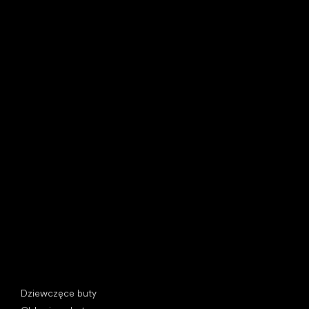
Little Shoes s.r.o.
U Vodárny 1506
397 01 Písek, Czechy
REGON: 07715773, NIP: CZ07715773
Kategorie specjalne
Dziewczęce buty