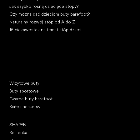
Jak szybko rosną dziecięce stopy?
Czy można dać dzieciom buty barefoot?
Naturalny rozwój stóp od A do Z
15 ciekawostek na temat stóp dzieci
Kategorie specjalne
Wizytowe buty
Buty sportowe
Czarne buty barefoot
Białe sneakersy
Popularne marki
SHAPEN
Be Lenka