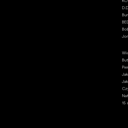
KO
D.
Bu
BE
Bo
Jo
Art
Wi
Bu
Pie
Jak
Jak
Cz
Nat
15 