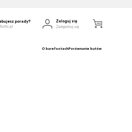
Zaloguj się
ebujesz porady?
ootic.pl
Zarejestruj się
O barefootach
Porównanie butów