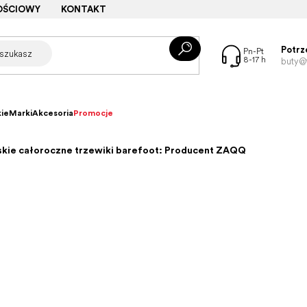
OŚCIOWY
KONTAKT
Potrz
buty@f
ie
Marki
Akcesoria
Promocje
kie całoroczne trzewiki barefoot: Producent ZAQQ