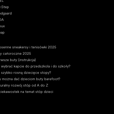
EL
D.Step
ndgaard
DA
bux
nap
ykuły
osenne sneakersy i tenisówki 2025
ty całoroczne 2025
rwsze buty (instrukcja)
 wybrać kapcie do przedszkola i do szkoły?
 szybko rosną dziecięce stopy?
y można dać dzieciom buty barefoot?
uralny rozwój stóp od A do Z
ciekawostek na temat stóp dzieci