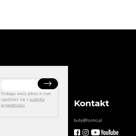
Podając swój adres e-mail
zgadzasz się z
polityką
Kontakt
prywatności
.
buty
@
footic.pl