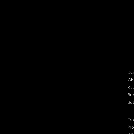
Buty na wyprzedaży
But
Little Shoes s.r.o.
Kat
U Vodárny 1506
Dz
397 01 Písek, Czechy
Ch
REGON: 07715773, NIP: CZ07715773
Kap
Bu
Bu
Pop
Fr
Pro