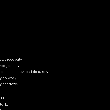
y do biegania
egorie specjalne
iewczęce buty
łopięce buty
cie do przedszkola i do szkoły
ty do wody
ty sportowe
ularne marki
oddo
tetika