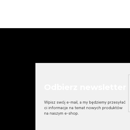
S
t
o
p
k
a
Odbierz newsletter
Wpisz swój e-mail, a my będziemy przesyłać
ci informacje na temat nowych produktów
na naszym e-shop.