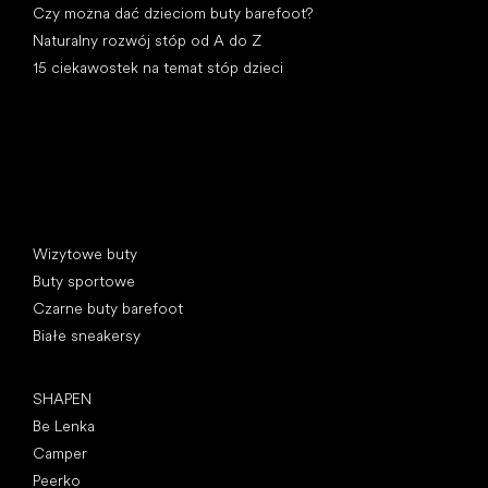
Czy można dać dzieciom buty barefoot?
Naturalny rozwój stóp od A do Z
15 ciekawostek na temat stóp dzieci
Kategorie specjalne
Wizytowe buty
Buty sportowe
Czarne buty barefoot
Białe sneakersy
Popularne marki
SHAPEN
Be Lenka
Camper
Peerko