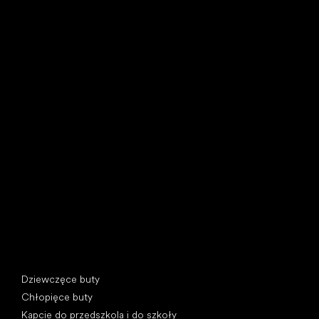
Little Shoes s.r.o.
U Vodárny 1506
397 01 Písek, Czechy
REGON: 07715773, NIP: CZ07715773
Kategorie specjalne
Dziewczęce buty
Chłopięce buty
Kapcie do przedszkola i do szkoły