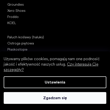
Groundies
Xero Shoes
Froddo
KOEL
Artykuły
Paluch koślawy (haluks)
Ostroga piętowa
Płaskostopie
Płaskie podeszwy kontra buty na obcasie
Używamy plików cookies, pomagają nam one podnosić
Chodzenie boso a chodzenie w butach
jakość i efektywność naszych usług.
Czy interesują Cię
Buty wodoodporne
szczegóły?
Właściwa higiena stóp
Zrozumieć buty barefoot
Ustawienia
Zgadzam się