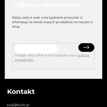
Odbierz newsletter
a
Wpisz swój e-mail, a my będziemy przesyłać ci
informacje na temat nowych produktów na naszym e-
shop.
Podając swój adres e-mail zgadzasz się z
polityką
prywatności
.
Kontakt
buty
@
footic.pl