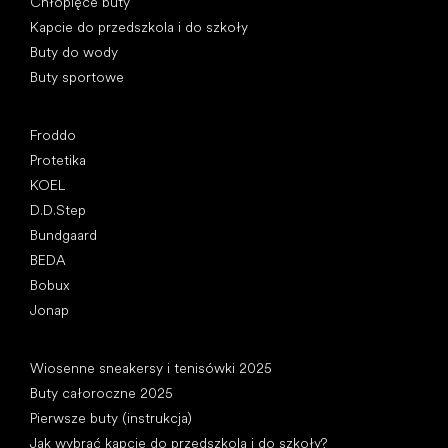
Chłopięce buty
Kapcie do przedszkola i do szkoły
Buty do wody
Buty sportowe
Popularne marki
Froddo
Protetika
KOEL
D.D.Step
Bundgaard
BEDA
Bobux
Jonap
Artykuły
Wiosenne sneakersy i tenisówki 2025
Buty całoroczne 2025
Pierwsze buty (instrukcja)
Jak wybrać kapcie do przedszkola i do szkoły?