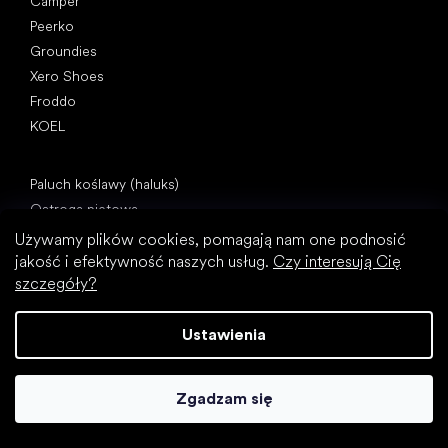
Camper
Peerko
Groundies
Xero Shoes
Froddo
KOEL
Artykuły
Paluch koślawy (haluks)
Ostroga piętowa
Płaskostopie
Używamy plików cookies, pomagają nam one podnosić
Płaskie podeszwy kontra buty na obcasie
jakość i efektywność naszych usług.
Czy interesują Cię
szczegóły?
Chodzenie boso a chodzenie w butach
Buty wodoodporne
Ustawienia
Właściwa higiena stóp
Zrozumieć buty barefoot
Zgadzam się