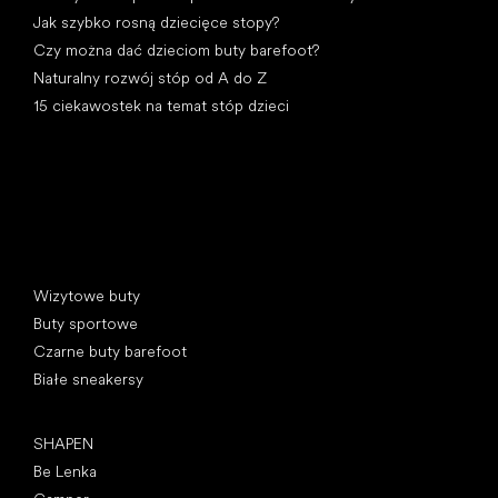
Jak szybko rosną dziecięce stopy?
Czy można dać dzieciom buty barefoot?
Naturalny rozwój stóp od A do Z
15 ciekawostek na temat stóp dzieci
Kategorie specjalne
Wizytowe buty
Buty sportowe
Czarne buty barefoot
Białe sneakersy
Popularne marki
SHAPEN
Be Lenka