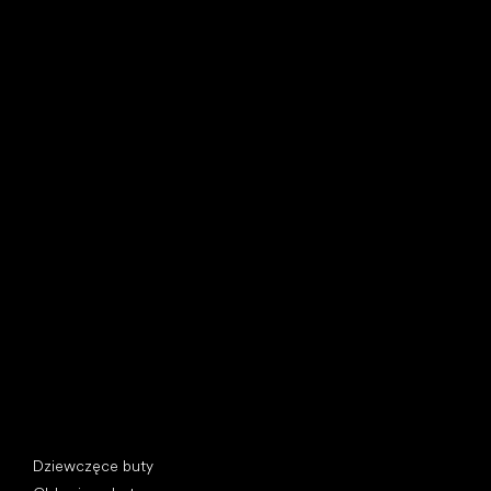
Little Shoes s.r.o.
U Vodárny 1506
397 01 Písek, Czechy
REGON: 07715773, NIP: CZ07715773
Kategorie specjalne
Dziewczęce buty