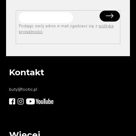
Podając swój adres e-mail zgadzasz się z
polityką
prywatności
.
Kontakt
buty
@
footic.pl
Więcej