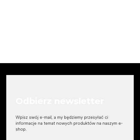
S
t
o
p
k
Odbierz newsletter
a
Wpisz swój e-mail, a my będziemy przesyłać ci
informacje na temat nowych produktów na naszym e-
shop.