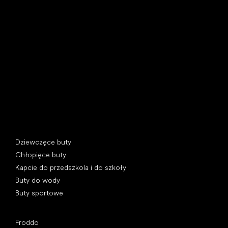
Little Shoes s.r.o.
U Vodárny 1506
397 01 Písek, Czechy
REGON: 07715773, NIP: CZ07715773
Kategorie specjalne
Dziewczęce buty
Chłopięce buty
Kapcie do przedszkola i do szkoły
Buty do wody
Buty sportowe
Popularne marki
Froddo