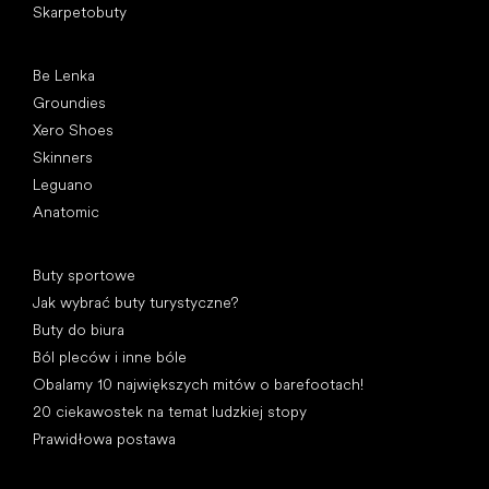
Skarpetobuty
Popularne marki
Be Lenka
Groundies
Xero Shoes
Skinners
Leguano
Anatomic
Artykuły
Buty sportowe
Jak wybrać buty turystyczne?
Buty do biura
Ból pleców i inne bóle
Obalamy 10 największych mitów o barefootach!
20 ciekawostek na temat ludzkiej stopy
Prawidłowa postawa