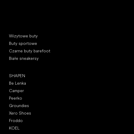
Kategorie specjalne
Wizytowe buty
Buty sportowe
Czarne buty barefoot
Białe sneakersy
Popularne marki
SHAPEN
Be Lenka
Camper
Peerko
Groundies
Xero Shoes
Froddo
KOEL