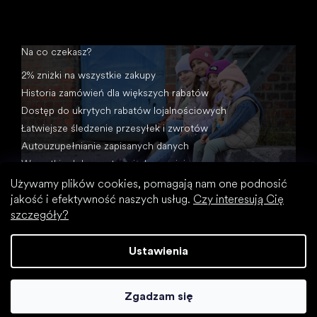
Na co czekasz?
2% zniżki na wszystkie zakupy
Historia zamówień dla większych rabatów
Dostęp do ukrytych rabatów lojalnościowych
Łatwiejsze śledzenie przesyłek i zwrotów
Autouzupełnianie zapisanych danych
Wszystkie dokumenty w jednym miejscu
Używamy plików cookies, pomagają nam one podnosić
jakość i efektywność naszych usług.
Czy interesują Cię
szczegóły?
Ustawienia
Opracował Shoptet
Zgadzam się
Copyright 2026
Footic
. Wszystkie prawa zastrzeżone.