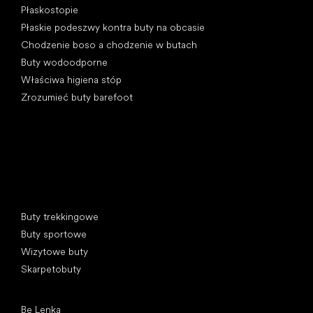
Płaskostopie
Płaskie podeszwy kontra buty na obcasie
Chodzenie boso a chodzenie w butach
Buty wodoodporne
Właściwa higiena stóp
Zrozumieć buty barefoot
Kategorie specjalne
Buty trekkingowe
Buty sportowe
Wizytowe buty
Skarpetobuty
Popularne marki
Be Lenka