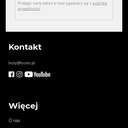
Podając swój adres e-mail zgadzasz się z
polityką
prywatności
.
Kontakt
buty
@
footic.pl
Więcej
O nas