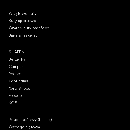
Kategorie specjalne
Wizytowe buty
Buty sportowe
Czarne buty barefoot
Białe sneakersy
Popularne marki
SHAPEN
Be Lenka
Camper
Peerko
Groundies
Xero Shoes
Froddo
KOEL
Artykuły
Paluch koślawy (haluks)
Ostroga piętowa