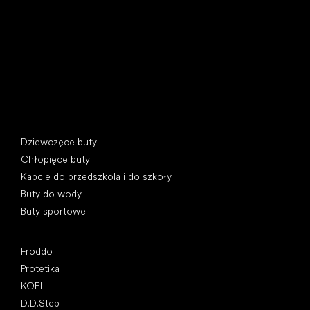
397 01 Písek, Czechy
REGON: 07715773, NIP: CZ07715773
Kategorie specjalne
Dziewczęce buty
Chłopięce buty
Kapcie do przedszkola i do szkoły
Buty do wody
Buty sportowe
Popularne marki
Froddo
Protetika
KOEL
D.D.Step