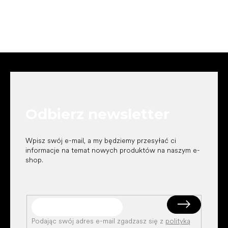
S
t
o
p
k
Odbierz newsletter
a
Wpisz swój e-mail, a my będziemy przesyłać ci
informacje na temat nowych produktów na naszym e-
shop.
Podając swój adres e-mail zgadzasz się z
polityką