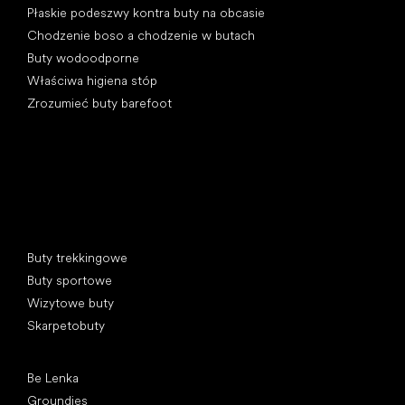
Płaskie podeszwy kontra buty na obcasie
Chodzenie boso a chodzenie w butach
Buty wodoodporne
Właściwa higiena stóp
Zrozumieć buty barefoot
Kategorie specjalne
Buty trekkingowe
Buty sportowe
Wizytowe buty
Skarpetobuty
Popularne marki
Be Lenka
Groundies