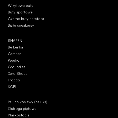
Kategorie specjalne
Wizytowe buty
Buty sportowe
Czarne buty barefoot
Białe sneakersy
Popularne marki
SHAPEN
Be Lenka
Camper
Peerko
Groundies
Xero Shoes
Froddo
KOEL
Artykuły
Paluch koślawy (haluks)
Ostroga piętowa
Płaskostopie