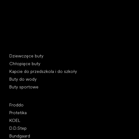
REGON: 07715773, NIP: CZ07715773
Kategorie specjalne
Dziewczęce buty
Chłopięce buty
Kapcie do przedszkola i do szkoły
Buty do wody
Buty sportowe
Popularne marki
Froddo
Protetika
KOEL
D.D.Step
Bundgaard