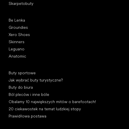
Skarpetobuty
Popularne marki
Be Lenka
Groundies
Xero Shoes
Skinners
Leguano
Anatomic
Artykuły
Buty sportowe
Jak wybrać buty turystyczne?
Buty do biura
Ból pleców i inne bóle
Obalamy 10 największych mitów o barefootach!
20 ciekawostek na temat ludzkiej stopy
Prawidłowa postawa