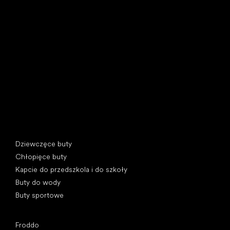
Little Shoes s.r.o.
U Vodárny 1506
397 01 Písek, Czechy
REGON: 07715773, NIP: CZ07715773
Kategorie specjalne
Dziewczęce buty
Chłopięce buty
Kapcie do przedszkola i do szkoły
Buty do wody
Buty sportowe
Popularne marki
Froddo