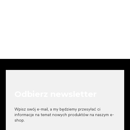
S
t
o
p
k
Odbierz newsletter
a
Wpisz swój e-mail, a my będziemy przesyłać ci
informacje na temat nowych produktów na naszym e-
shop.