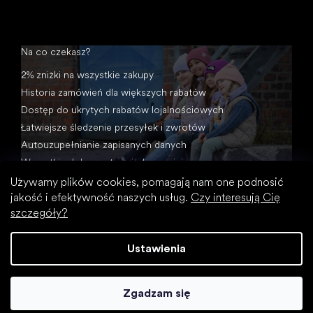
Na co czekasz?
2% zniżki na wszystkie zakupy
Historia zamówień dla większych rabatów
Dostęp do ukrytych rabatów lojalnościowych
Łatwiejsze śledzenie przesyłek i zwrotów
Autouzupełnianie zapisanych danych
Wszystkie dokumenty w jednym miejscu
Używamy plików cookies, pomagają nam one podnosić
jakość i efektywność naszych usług.
Czy interesują Cię
szczegóły?
Ustawienia
Opracował Shoptet
Zgadzam się
Copyright 2026
Footic
. Wszystkie prawa zastrzeżone.