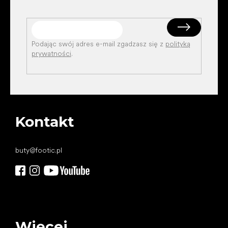
Podając swój adres e-mail zgadzasz się z
polityką
prywatności
.
Kontakt
buty
@
footic.pl
Więcej