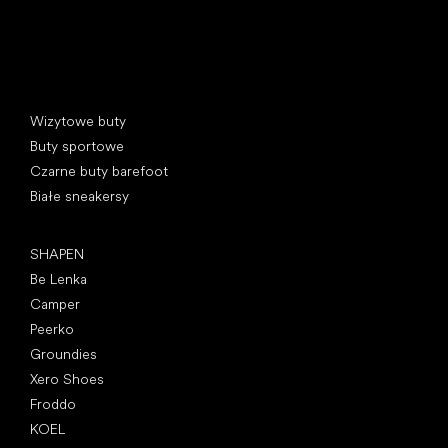
Kategorie specjalne
Wizytowe buty
Buty sportowe
Czarne buty barefoot
Białe sneakersy
Popularne marki
SHAPEN
Be Lenka
Camper
Peerko
Groundies
Xero Shoes
Froddo
KOEL