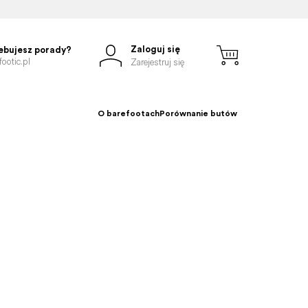
Zaloguj się
ebujesz porady?
ootic.pl
Zarejestruj się
O barefootach
Porównanie butów