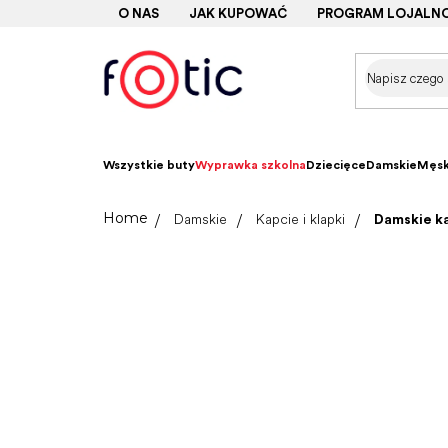
Przejść
O NAS
JAK KUPOWAĆ
PROGRAM LOJALN
do
treści
Wszystkie buty
Wyprawka szkolna
Dziecięce
Damskie
Męsk
Home
Damskie
Kapcie i klapki
Damskie ka