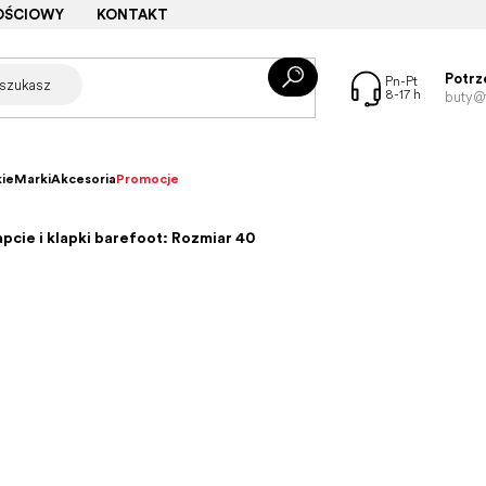
OŚCIOWY
KONTAKT
Potrz
buty@f
ie
Marki
Akcesoria
Promocje
pcie i klapki barefoot: Rozmiar 40