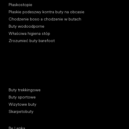
Płaskostopie
Płaskie podeszwy kontra buty na obcasie
Chodzenie boso a chodzenie w butach
Buty wodoodporne
Właściwa higiena stóp
Zrozumieć buty barefoot
Kategorie specjalne
Buty trekkingowe
Buty sportowe
Wizytowe buty
Skarpetobuty
Popularne marki
Be Lenka