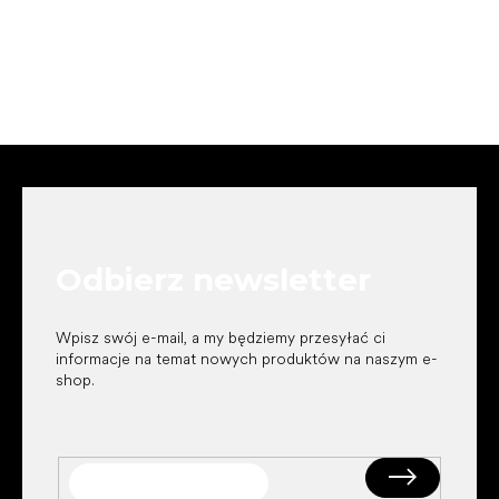
S
t
o
p
k
Odbierz newsletter
a
Wpisz swój e-mail, a my będziemy przesyłać ci
informacje na temat nowych produktów na naszym e-
shop.