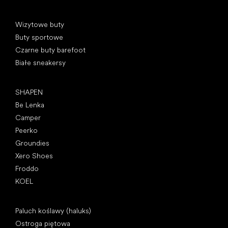
Kategorie specjalne
Wizytowe buty
Buty sportowe
Czarne buty barefoot
Białe sneakersy
Popularne marki
SHAPEN
Be Lenka
Camper
Peerko
Groundies
Xero Shoes
Froddo
KOEL
Artykuły
Paluch koślawy (haluks)
Ostroga piętowa