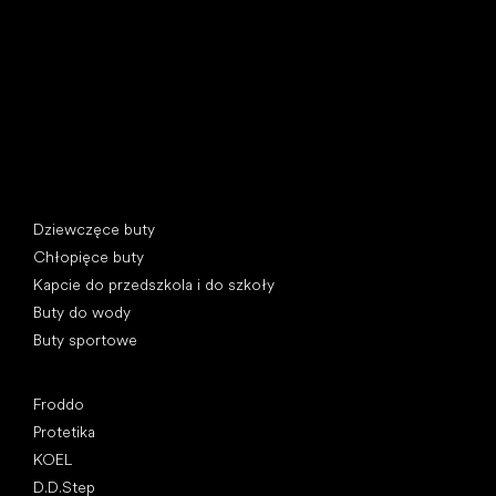
397 01 Písek, Czechy
REGON: 07715773, NIP: CZ07715773
Kategorie specjalne
Dziewczęce buty
Chłopięce buty
Kapcie do przedszkola i do szkoły
Buty do wody
Buty sportowe
Popularne marki
Froddo
Protetika
KOEL
D.D.Step