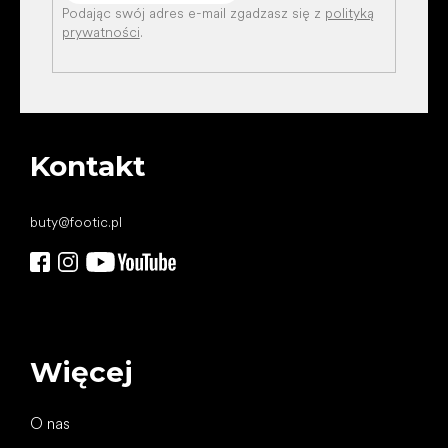
Podając swój adres e-mail zgadzasz się z
polityką
prywatności
.
Kontakt
buty
@
footic.pl
Więcej
O nas