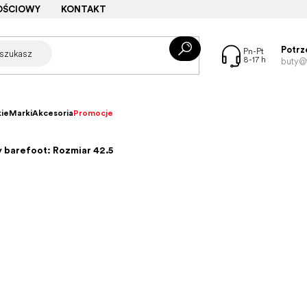
OŚCIOWY
KONTAKT
Potrz
buty@f
ie
Marki
Akcesoria
Promocje
 barefoot: Rozmiar 42.5