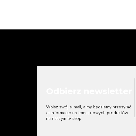
S
t
o
p
k
a
Odbierz newsletter
Wpisz swój e-mail, a my będziemy przesyłać
ci informacje na temat nowych produktów
na naszym e-shop.