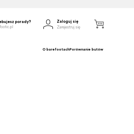
Zaloguj się
ebujesz porady?
ootic.pl
Zarejestruj się
O barefootach
Porównanie butów