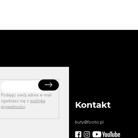
Podając swój adres e-mail
zgadzasz się z
polityką
Kontakt
prywatności
.
buty
@
footic.pl