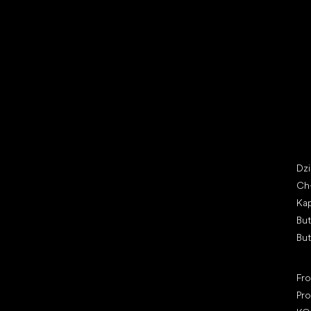
Buty na wyprzedaży
But
Little Shoes s.r.o.
Kat
U Vodárny 1506
Dz
397 01 Písek, Czechy
Ch
REGON: 07715773, NIP: CZ07715773
Kap
Bu
Bu
Pop
Fr
Pro