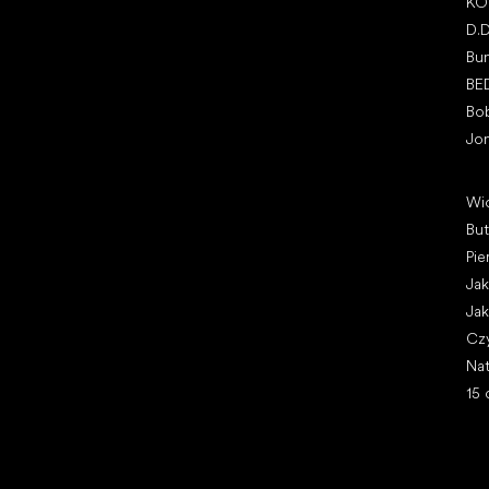
KO
D.
Bu
BE
Bo
Jo
Art
Wi
Bu
Pie
Jak
Jak
Cz
Nat
15 