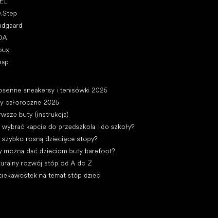
EL
D.Step
ndgaard
DA
bux
nap
ykuły
osenne sneakersy i tenisówki 2025
ty całoroczne 2025
rwsze buty (instrukcja)
 wybrać kapcie do przedszkola i do szkoły?
 szybko rosną dziecięce stopy?
y można dać dzieciom buty barefoot?
uralny rozwój stóp od A do Z
ciekawostek na temat stóp dzieci