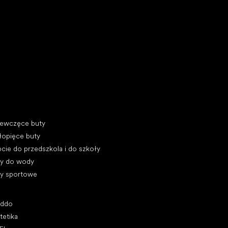
y do biegania
egorie specjalne
iewczęce buty
łopięce buty
cie do przedszkola i do szkoły
ty do wody
ty sportowe
ularne marki
oddo
tetika