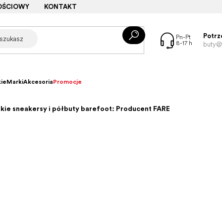
OŚCIOWY
KONTAKT
Potrz
buty@f
ie
Marki
Akcesoria
Promocje
kie sneakersy i półbuty barefoot: Producent FARE