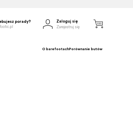
Zaloguj się
ebujesz porady?
ootic.pl
Zarejestruj się
O barefootach
Porównanie butów