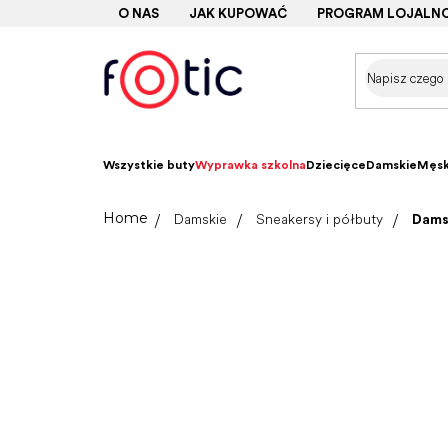
Przejść
O NAS
JAK KUPOWAĆ
PROGRAM LOJALN
do
treści
Wszystkie buty
Wyprawka szkolna
Dziecięce
Damskie
Męsk
Home
Damskie
Sneakersy i półbuty
Dams