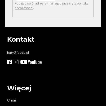
Podając swój adres e-mail zgadzasz się z
polityką
prywatności
.
Kontakt
buty
@
footic.pl
Więcej
O nas