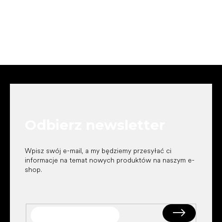
S
t
o
p
k
Odbierz newsletter
a
Wpisz swój e-mail, a my będziemy przesyłać ci
informacje na temat nowych produktów na naszym e-
shop.