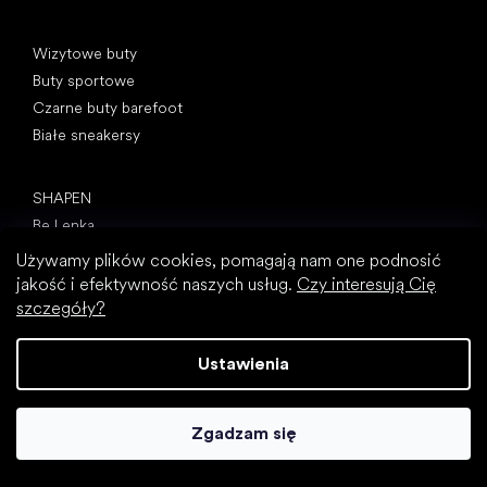
Kategorie specjalne
Wizytowe buty
Buty sportowe
Czarne buty barefoot
Białe sneakersy
Popularne marki
SHAPEN
Be Lenka
Camper
Używamy plików cookies, pomagają nam one podnosić
Peerko
jakość i efektywność naszych usług.
Czy interesują Cię
Groundies
szczegóły?
Xero Shoes
Froddo
Ustawienia
KOEL
Artykuły
Zgadzam się
Paluch koślawy (haluks)
Ostroga piętowa