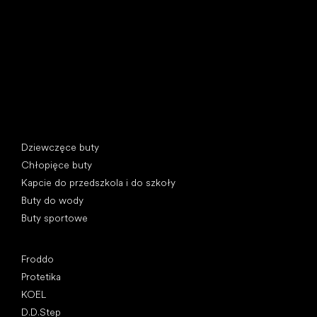
397 01 Písek, Czechy
REGON: 07715773, NIP: CZ07715773
Kategorie specjalne
Dziewczęce buty
Chłopięce buty
Kapcie do przedszkola i do szkoły
Buty do wody
Buty sportowe
Popularne marki
Froddo
Protetika
KOEL
D.D.Step