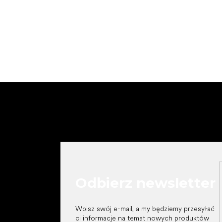
S
t
o
p
k
a
Odbierz newsletter
Wpisz swój e-mail, a my będziemy przesyłać
ci informacje na temat nowych produktów