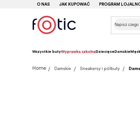
Przejść
O NAS
JAK KUPOWAĆ
PROGRAM LOJALN
do
treści
Wszystkie buty
Wyprawka szkolna
Dziecięce
Damskie
Męsk
Home
Damskie
Sneakersy i półbuty
Dams