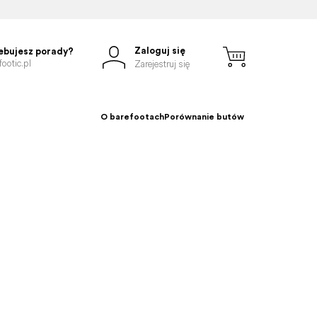
Zaloguj się
ebujesz porady?
ootic.pl
Zarejestruj się
O barefootach
Porównanie butów