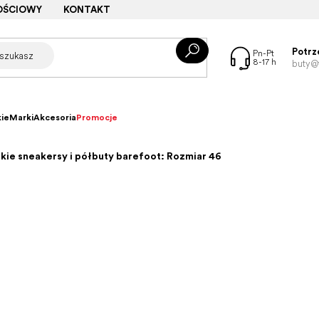
OŚCIOWY
KONTAKT
Potrz
buty@f
ie
Marki
Akcesoria
Promocje
kie sneakersy i półbuty barefoot: Rozmiar 46