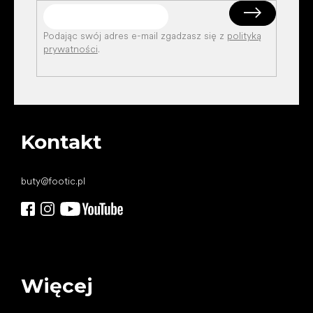
Podając swój adres e-mail zgadzasz się z
polityką
prywatności
.
Kontakt
buty
@
footic.pl
Więcej