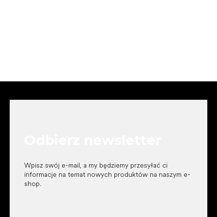
S
t
o
p
k
Odbierz newsletter
a
Wpisz swój e-mail, a my będziemy przesyłać ci
informacje na temat nowych produktów na naszym e-
shop.