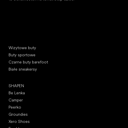
Kategorie specjalne
Wizytowe buty
Buty sportowe
Czarne buty barefoot
Białe sneakersy
Popularne marki
SHAPEN
Be Lenka
Camper
Peerko
Groundies
Xero Shoes