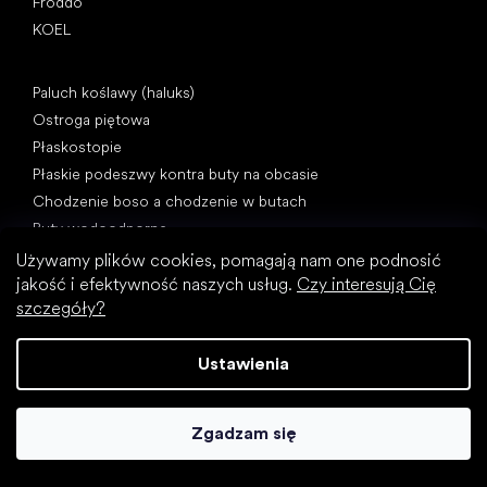
Froddo
KOEL
Artykuły
Paluch koślawy (haluks)
Ostroga piętowa
Płaskostopie
Płaskie podeszwy kontra buty na obcasie
Chodzenie boso a chodzenie w butach
Buty wodoodporne
Właściwa higiena stóp
Używamy plików cookies, pomagają nam one podnosić
Zrozumieć buty barefoot
jakość i efektywność naszych usług.
Czy interesują Cię
szczegóły?
Ustawienia
Zgadzam się
Kategorie specjalne
Buty trekkingowe