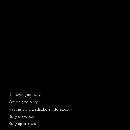
Little Shoes s.r.o.
U Vodárny 1506
397 01 Písek, Czechy
REGON: 07715773, NIP: CZ07715773
Kategorie specjalne
Dziewczęce buty
Chłopięce buty
Kapcie do przedszkola i do szkoły
Buty do wody
Buty sportowe