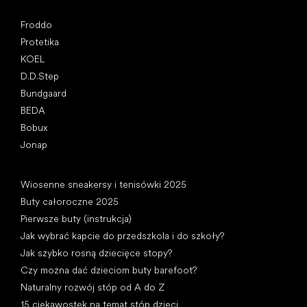
Popularne marki
Froddo
Protetika
KOEL
D.D.Step
Bundgaard
BEDA
Bobux
Jonap
Artykuły
Wiosenne sneakersy i tenisówki 2025
Buty całoroczne 2025
Pierwsze buty (instrukcja)
Jak wybrać kapcie do przedszkola i do szkoły?
Jak szybko rosną dziecięce stopy?
Czy można dać dzieciom buty barefoot?
Naturalny rozwój stóp od A do Z
15 ciekawostek na temat stóp dzieci