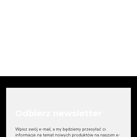
S
t
o
p
k
Odbierz newsletter
a
Wpisz swój e-mail, a my będziemy przesyłać ci
informacje na temat nowych produktów na naszym e-