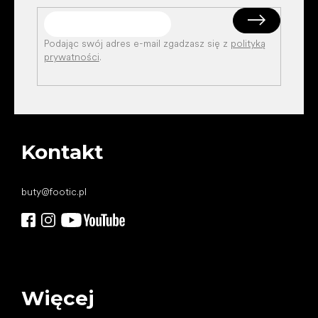
Podając swój adres e-mail zgadzasz się z
polityką
prywatności
.
Kontakt
buty
@
footic.pl
Więcej