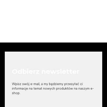
S
t
o
p
k
Odbierz newsletter
a
Wpisz swój e-mail, a my będziemy przesyłać ci
informacje na temat nowych produktów na naszym e-
shop.