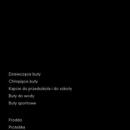
Little Shoes s.r.o.
U Vodárny 1506
397 01 Písek, Czechy
REGON: 07715773, NIP: CZ07715773
Kategorie specjalne
Dziewczęce buty
Chłopięce buty
Kapcie do przedszkola i do szkoły
Buty do wody
Buty sportowe
Popularne marki
Froddo
Protetika