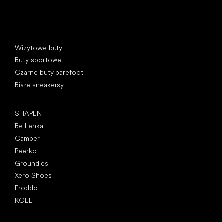
Kategorie specjalne
Wizytowe buty
Buty sportowe
Czarne buty barefoot
Białe sneakersy
Popularne marki
SHAPEN
Be Lenka
Camper
Peerko
Groundies
Xero Shoes
Froddo
KOEL
Artykuły