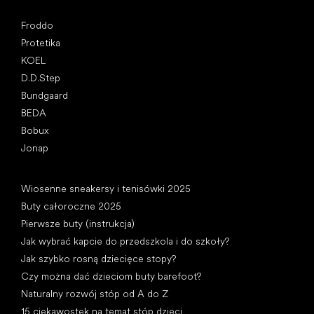
Popularne marki
Froddo
Protetika
KOEL
D.D.Step
Bundgaard
BEDA
Bobux
Jonap
Artykuły
Wiosenne sneakersy i tenisówki 2025
Buty całoroczne 2025
Pierwsze buty (instrukcja)
Jak wybrać kapcie do przedszkola i do szkoły?
Jak szybko rosną dziecięce stopy?
Czy można dać dzieciom buty barefoot?
Naturalny rozwój stóp od A do Z
15 ciekawostek na temat stóp dzieci