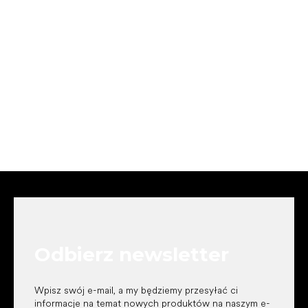
S
t
o
p
k
Odbierz newsletter
a
Wpisz swój e-mail, a my będziemy przesyłać ci
informacje na temat nowych produktów na naszym e-