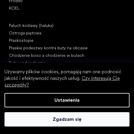
Froddo
KOEL
Artykuły
Paluch koślawy (haluks)
Ostroga piętowa
Płaskostopie
Płaskie podeszwy kontra buty na obcasie
Chodzenie boso a chodzenie w butach
Buty wodoodporne
Właściwa higiena stóp
Używamy plików cookies, pomagają nam one podnosić
Zrozumieć buty barefoot
jakość i efektywność naszych usług.
Czy interesują Cię
szczegóły?
Ustawienia
Zgadzam się
Kategorie specjalne
Buty trekkingowe