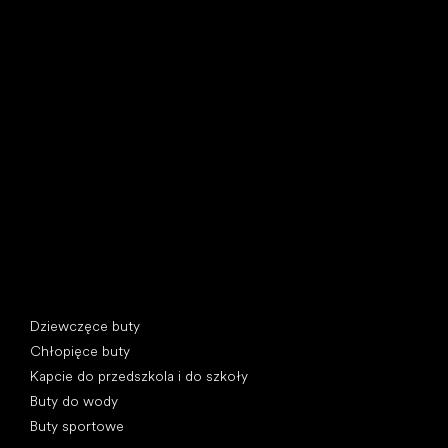
Little Shoes s.r.o.
U Vodárny 1506
397 01 Písek, Czechy
REGON: 07715773, NIP: CZ07715773
Kategorie specjalne
Dziewczęce buty
Chłopięce buty
Kapcie do przedszkola i do szkoły
Buty do wody
Buty sportowe