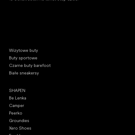
Kategorie specjalne
Wizytowe buty
Buty sportowe
Czarne buty barefoot
Białe sneakersy
Popularne marki
SHAPEN
Be Lenka
Camper
Peerko
Groundies
Xero Shoes