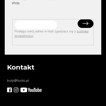
shop.
Podając swój adres e-mail zgadzasz się z
polityką
prywatności
.
Kontakt
buty
@
footic.pl