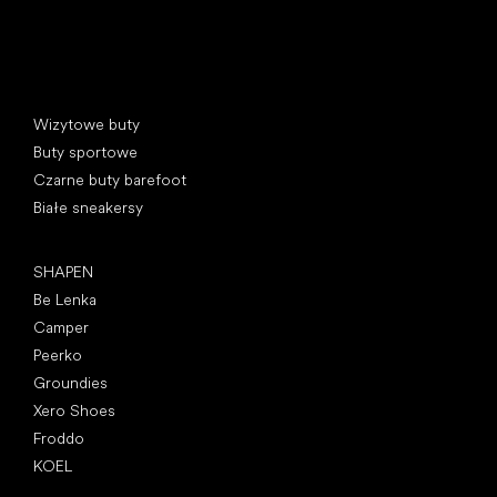
Kategorie specjalne
Wizytowe buty
Buty sportowe
Czarne buty barefoot
Białe sneakersy
Popularne marki
SHAPEN
Be Lenka
Camper
Peerko
Groundies
Xero Shoes
Froddo
KOEL