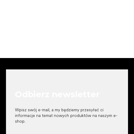
S
t
o
p
k
Odbierz newsletter
a
Wpisz swój e-mail, a my będziemy przesyłać ci
informacje na temat nowych produktów na naszym e-
shop.