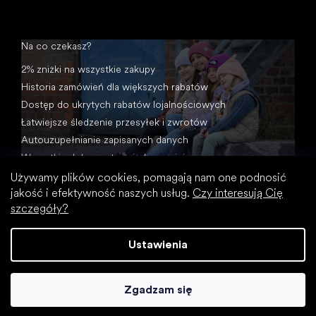
Na co czekasz?
2% zniżki na wszystkie zakupy
Historia zamówień dla większych rabatów
Dostęp do ukrytych rabatów lojalnościowych
Łatwiejsze śledzenie przesyłek i zwrotów
Autouzupełnianie zapisanych danych
Wszystkie dokumenty w jednym miejscu
Używamy plików cookies, pomagają nam one podnosić
jakość i efektywność naszych usług.
Czy interesują Cię
szczegóły?
Ustawienia
Opracował Shoptet
Zgadzam się
Copyright 2026
Footic
. Wszystkie prawa zastrzeżone.