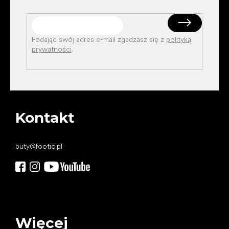
Podając swój adres e-mail zgadzasz się z
polityką
prywatności
.
Kontakt
buty
@
footic.pl
Więcej