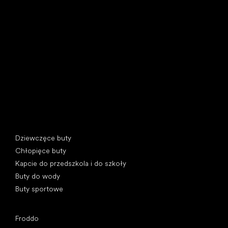
Little Shoes s.r.o.
U Vodárny 1506
397 01 Písek, Czechy
REGON: 07715773, NIP: CZ07715773
Kategorie specjalne
Dziewczęce buty
Chłopięce buty
Kapcie do przedszkola i do szkoły
Buty do wody
Buty sportowe
Popularne marki
Froddo