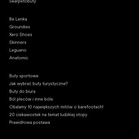
Skarpetobuty
Popularne marki
Be Lenka
Groundies
Xero Shoes
Skinners
Leguano
Anatomic
Artykuły
Buty sportowe
Jak wybrać buty turystyczne?
Buty do biura
Ból pleców i inne bóle
Obalamy 10 największych mitów o barefootach!
20 ciekawostek na temat ludzkiej stopy
Prawidłowa postawa