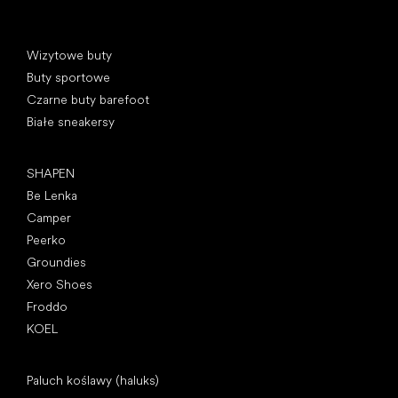
Kategorie specjalne
Wizytowe buty
Buty sportowe
Czarne buty barefoot
Białe sneakersy
Popularne marki
SHAPEN
Be Lenka
Camper
Peerko
Groundies
Xero Shoes
Froddo
KOEL
Artykuły
Paluch koślawy (haluks)