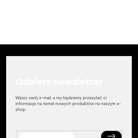
S
t
o
p
k
Odbierz newsletter
a
Wpisz swój e-mail, a my będziemy przesyłać ci
informacje na temat nowych produktów na naszym e-
shop.