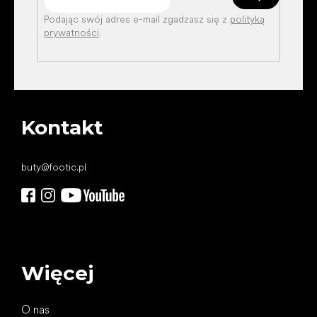
Podając swój adres e-mail zgadzasz się z
polityką
prywatności
.
Kontakt
buty
@
footic.pl
Więcej
O nas