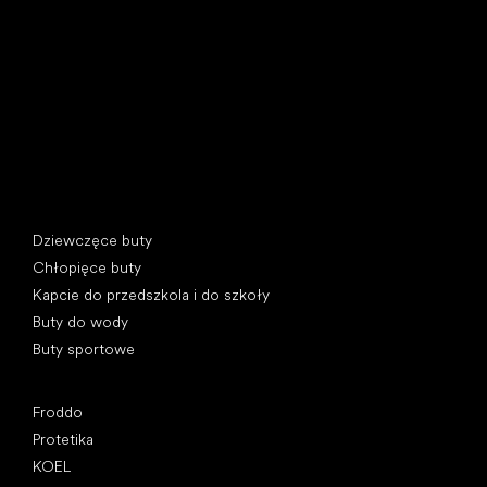
U Vodárny 1506
397 01 Písek, Czechy
REGON: 07715773, NIP: CZ07715773
Kategorie specjalne
Dziewczęce buty
Chłopięce buty
Kapcie do przedszkola i do szkoły
Buty do wody
Buty sportowe
Popularne marki
Froddo
Protetika
KOEL